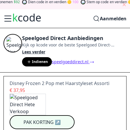
nemen
92
Dien code in
en verdien
100
Stem op code
en verdien
k
code
Aanmelden
Speelgoed Direct Aanbiedingen
Kijk op
kcode
voor de beste
Speelgoed Direct
-
aanbiedingen van
aug 2026
.
Word lid van de
Lees verder
community
en verdien tokens door bij te dragen via
speelgoeddirect.nl
Indienen
stemmen, testen, delen en meer.
Drehen Sie den
Glücksklee
und gewinnen Sie Geld
Disney Frozen 2 Pop met Haarstyleset Assorti
€ 37,95
PAK KORTING
↗