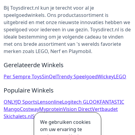
Bij Toysdirect.nl kun je terecht voor al je
speelgoedwinkels. Ons productassortiment is
uitgebreid en met onze nieuwste innovaties hebben we
speelgoed voor iedereen in uw gezin. Toysdirect.nl is de
ideale bestemming om je volgende cadeau te vinden
met ons brede assortiment van 's werelds favoriete
merken zoals LEGO, Nerf en Playmobil.
Gerelateerde Winkels
Per Sempre Toys
SinQel
Trendy Speelgoed
Wickey
LEGO
Populaire Winkels
ONLY
JD Sports
Lensonline
Logitech G
LOOKFANTASTIC
Mango
Costway
Myprotein
Vision Direct
Vertbaudet
Skichalets.nl
Steunzolenkopen.nl
We gebruiken cookies
om uw ervaring te