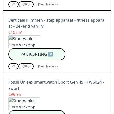
0
[
+
]
Geschiedenis
Verticaal klimmen - step apparaat - fitness appara
at - Bekend van TV
€107,51
PAK KORTING
↗
0
[
+
]
Geschiedenis
Fossil Unisex smartwatch Sport Gen 4S FTW6024 -
zwart
€99,95