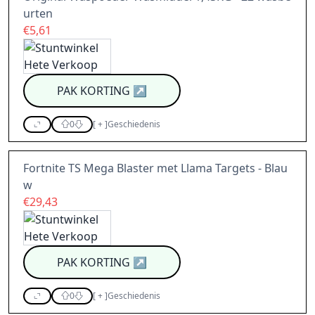
urten
€5,61
PAK KORTING
↗
0
[
+
]
Geschiedenis
Fortnite TS Mega Blaster met Llama Targets - Blau
w
€29,43
PAK KORTING
↗
0
[
+
]
Geschiedenis