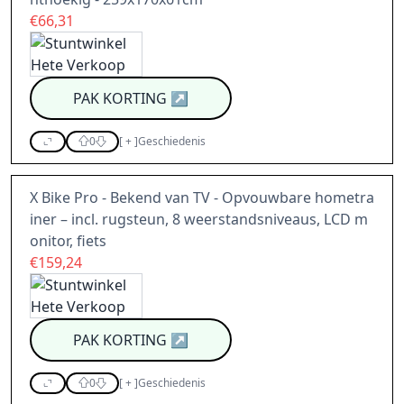
€66,31
PAK KORTING
↗
0
[
+
]
Geschiedenis
X Bike Pro - Bekend van TV - Opvouwbare hometra
iner – incl. rugsteun, 8 weerstandsniveaus, LCD m
onitor, fiets
€159,24
PAK KORTING
↗
0
[
+
]
Geschiedenis