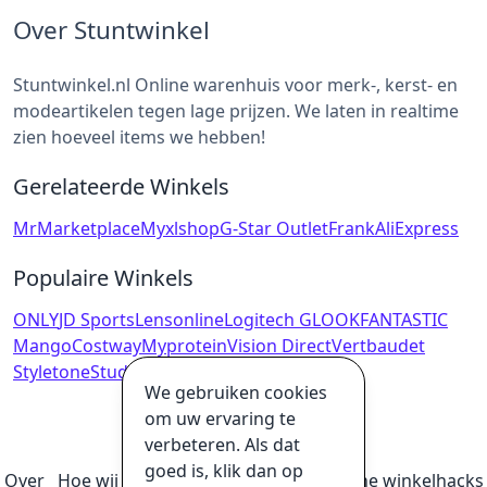
Over Stuntwinkel
Stuntwinkel.nl Online warenhuis voor merk-, kerst- en
modeartikelen tegen lage prijzen. We laten in realtime
zien hoeveel items we hebben!
Gerelateerde Winkels
MrMarketplace
Myxlshop
G-Star Outlet
Frank
AliExpress
Populaire Winkels
ONLY
JD Sports
Lensonline
Logitech G
LOOKFANTASTIC
Mango
Costway
Myprotein
Vision Direct
Vertbaudet
Styletone
Studentendrukwerk
We gebruiken cookies
om uw ervaring te
verbeteren. Als dat
goed is, klik dan op
Over
Hoe wij geld verdienen
Ultieme online winkelhacks