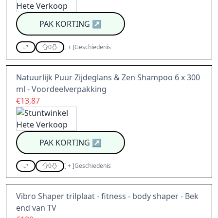
PAK KORTING
↗
0
[
+
]
Geschiedenis
Natuurlijk Puur Zijdeglans & Zen Shampoo 6 x 300
ml - Voordeelverpakking
€13,87
PAK KORTING
↗
0
[
+
]
Geschiedenis
Vibro Shaper trilplaat - fitness - body shaper - Bek
end van TV