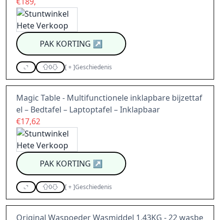
€189,
PAK KORTING
↗
0
[
+
]
Geschiedenis
Magic Table - Multifunctionele inklapbare bijzettaf
el – Bedtafel – Laptoptafel – Inklapbaar
€17,62
PAK KORTING
↗
0
[
+
]
Geschiedenis
Original Waspoeder Wasmiddel 1,43KG - 22 wasbe