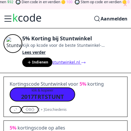
n
92
Dien code in
en verdien
100
Stem op code
en verdien
0
k
code
Aanmelden
5% Korting bij Stuntwinkel
Kijk op
kcode
voor de beste
Stuntwinkel
-
aanbiedingen van
aug 2026
.
Word lid van de
Lees verder
community
en verdien tokens door bij te dragen via
stuntwinkel.nl
Indienen
stemmen, testen, delen en meer.
Drehen Sie den
Glücksklee
und gewinnen Sie Geld
Kortingscode Stuntwinkel voor
5%
korting
klik & kopieer
2017TRTSTUNT
0
[
+
]
Geschiedenis
5%
kortingscode op alles