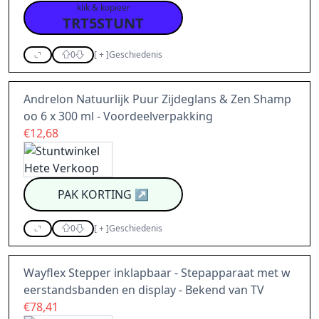
klik & kopieer
TRT5STUNT
0
[
+
]
Geschiedenis
Andrelon Natuurlijk Puur Zijdeglans & Zen Shamp
oo 6 x 300 ml - Voordeelverpakking
€12,68
PAK KORTING
↗
0
[
+
]
Geschiedenis
Wayflex Stepper inklapbaar - Stepapparaat met w
eerstandsbanden en display - Bekend van TV
€78,41