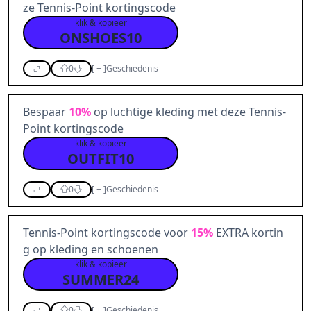
ze Tennis-Point kortingscode
klik & kopieer
ONSHOES10
0
[
+
]
Geschiedenis
Bespaar
10%
op luchtige kleding met deze Tennis-
Point kortingscode
klik & kopieer
OUTFIT10
0
[
+
]
Geschiedenis
Tennis-Point kortingscode voor
15%
EXTRA kortin
g op kleding en schoenen
klik & kopieer
SUMMER24
0
[
+
]
Geschiedenis