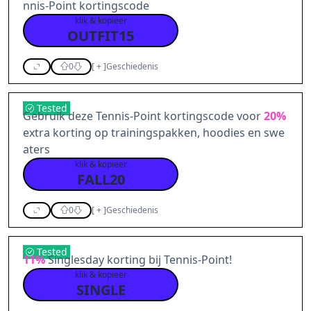
nnis-Point kortingscode
klik & kopieer
OUTFIT15
0
[
+
]
Geschiedenis
Tested
Gebruik deze Tennis-Point kortingscode voor
20%
extra korting op trainingspakken, hoodies en swe
aters
klik & kopieer
FALL20
0
[
+
]
Geschiedenis
Tested
11%
Singlesday korting bij Tennis-Point!
klik & kopieer
SINGLE