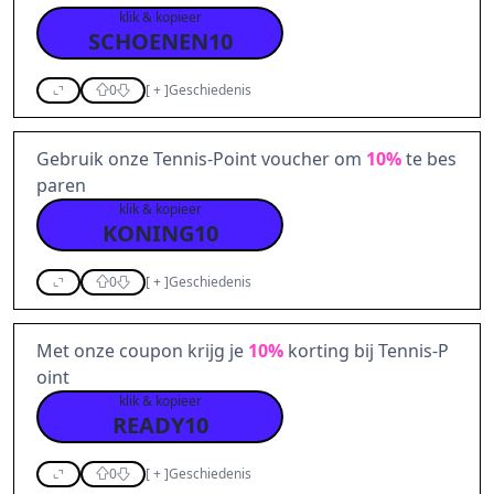
klik & kopieer
SCHOENEN10
0
[
+
]
Geschiedenis
Gebruik onze Tennis-Point voucher om
10%
te bes
paren
klik & kopieer
KONING10
0
[
+
]
Geschiedenis
Met onze coupon krijg je
10%
korting bij Tennis-P
oint
klik & kopieer
READY10
0
[
+
]
Geschiedenis