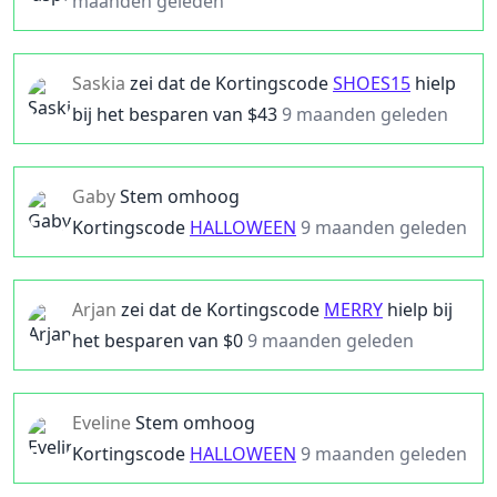
maanden geleden
Saskia
zei dat de
Kortingscode
SHOES15
hielp
bij het besparen van $
43
9 maanden geleden
Gaby
Stem omhoog
Kortingscode
HALLOWEEN
9 maanden geleden
Arjan
zei dat de
Kortingscode
MERRY
hielp bij
het besparen van $
0
9 maanden geleden
Eveline
Stem omhoog
Kortingscode
HALLOWEEN
9 maanden geleden