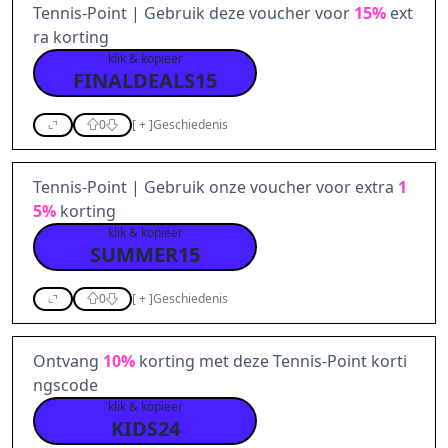
Tennis-Point | Gebruik deze voucher voor
15%
ext
ra korting
klik & kopieer
FINALDEALS15
0
[
+
]
Geschiedenis
Tennis-Point | Gebruik onze voucher voor extra
1
5%
korting
klik & kopieer
SUMMER15
0
[
+
]
Geschiedenis
Ontvang
10%
korting met deze Tennis-Point korti
ngscode
klik & kopieer
KIDS24