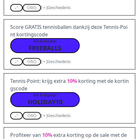
0
[
+
]
Geschiedenis
Score GRATIS tennisballen dankzij deze Tennis-Poi
nt kortingscode
klik & kopieer
FREEBALLS
0
[
+
]
Geschiedenis
Tennis-Point: krijg extra
10%
korting met de kortin
gscode
klik & kopieer
HOLIDAY10
0
[
+
]
Geschiedenis
Profiteer van
10%
extra korting op de sale met de