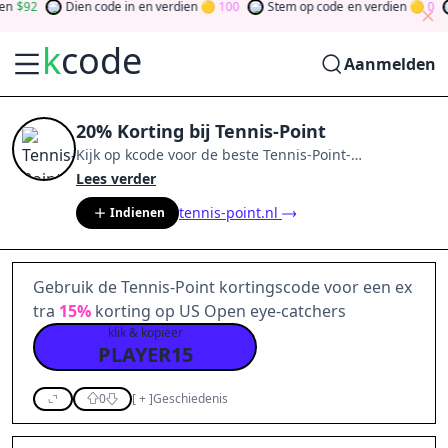
92
Dien code in
en verdien
100
Stem op code
en verdien
0
T
k
code
Aanmelden
20% Korting bij Tennis-Point
Kijk op
kcode
voor de beste
Tennis-Point
-
aanbiedingen van
aug 2026
.
Word lid van de
Lees verder
community
en verdien tokens door bij te dragen via
tennis-point.nl
Indienen
stemmen, testen, delen en meer.
Drehen Sie den
Glücksklee
und gewinnen Sie Geld
Gebruik de Tennis-Point kortingscode voor een ex
tra
15%
korting op US Open eye-catchers
klik & kopieer
PLAYER15
0
[
+
]
Geschiedenis