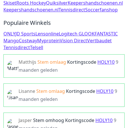
Skiset
Roots Hockey
Quiksilver
Keepershandschoenen.nl
Keepershandschoenen.nl
Tennisdirect
Soccerfanshop
Populaire Winkels
ONLY
JD Sports
Lensonline
Logitech G
LOOKFANTASTIC
Mango
Costway
Myprotein
Vision Direct
Vertbaudet
Tennisdirect
Telsell
Matthijs
Stem omlaag
Kortingscode
HOLY10
9
maanden geleden
Lisanne
Stem omlaag
Kortingscode
HOLY10
9
maanden geleden
Jasper
Stem omhoog
Kortingscode
HOLY10
9