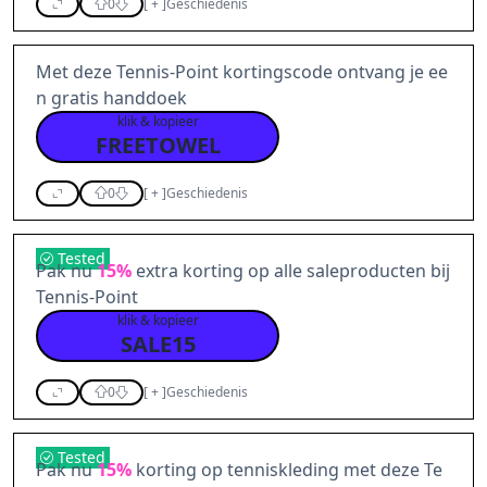
0
[
+
]
Geschiedenis
Met deze Tennis-Point kortingscode ontvang je ee
n gratis handdoek
klik & kopieer
FREETOWEL
0
[
+
]
Geschiedenis
Tested
Pak nu
15%
extra korting op alle saleproducten bij
Tennis-Point
klik & kopieer
SALE15
0
[
+
]
Geschiedenis
Tested
Pak nu
15%
korting op tenniskleding met deze Te