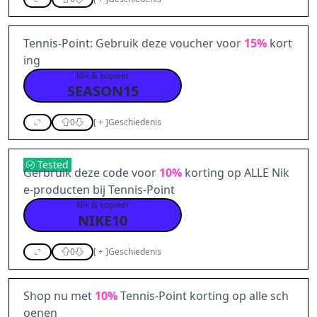
Tennis-Point: Gebruik deze voucher voor
15%
kort
ing
klik & kopieer
SEASON15
0
[
+
]
Geschiedenis
Tested
Gerbruik deze code voor
10%
korting op ALLE Nik
e-producten bij Tennis-Point
klik & kopieer
NIKE10
0
[
+
]
Geschiedenis
Shop nu met
10%
Tennis-Point korting op alle sch
oenen