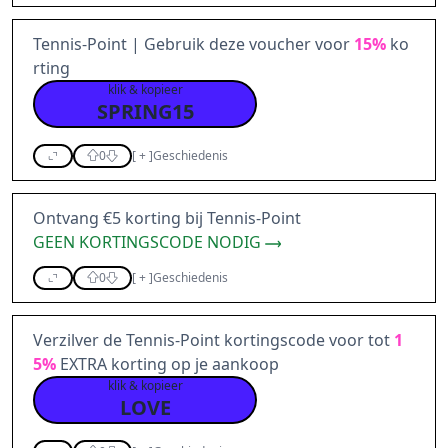
Tennis-Point | Gebruik deze voucher voor
15%
ko
rting
klik & kopieer
SPRING15
0
[
+
]
Geschiedenis
Ontvang €5 korting bij Tennis-Point
GEEN KORTINGSCODE NODIG
0
[
+
]
Geschiedenis
Verzilver de Tennis-Point kortingscode voor tot
1
5%
EXTRA korting op je aankoop
klik & kopieer
LOVE