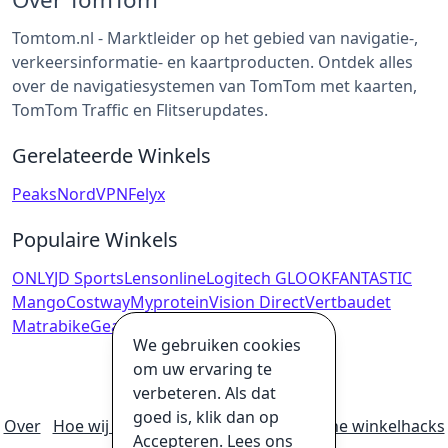
Tomtom.nl - Marktleider op het gebied van navigatie-,
verkeersinformatie- en kaartproducten. Ontdek alles
over de navigatiesystemen van TomTom met kaarten,
TomTom Traffic en Flitserupdates.
Gerelateerde Winkels
Peaks
NordVPN
Felyx
Populaire Winkels
ONLY
JD Sports
Lensonline
Logitech G
LOOKFANTASTIC
Mango
Costway
Myprotein
Vision Direct
Vertbaudet
Matrabike
GearBest
We gebruiken cookies
om uw ervaring te
verbeteren. Als dat
goed is, klik dan op
Over
Hoe wij geld verdienen
Ultieme online winkelhacks
Accepteren. Lees ons