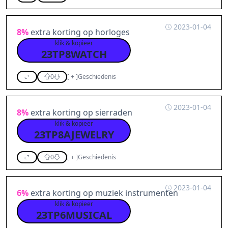
2023-01-04
8%
extra korting op horloges
klik & kopieer
23TP8WATCH
0
[
+
]
Geschiedenis
2023-01-04
8%
extra korting op sierraden
klik & kopieer
23TP8AJEWELRY
0
[
+
]
Geschiedenis
2023-01-04
6%
extra korting op muziek instrumenten
klik & kopieer
23TP6MUSICAL