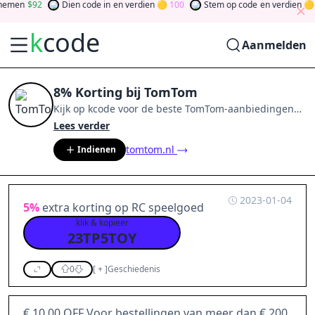
emen
92
Dien code in
en verdien
100
Stem op code
en verdien
0
k
code
Aanmelden
8% Korting bij TomTom
Kijk op
kcode
voor de beste
TomTom
-aanbiedingen
van
aug 2026
.
Word lid van de community
en verdien
Lees verder
tokens door bij te dragen via stemmen, testen, delen
tomtom.nl
Indienen
en meer.
Drehen Sie den Glücksklee
und gewinnen
Sie Geld
2023-01-04
5%
extra korting op RC speelgoed
klik & kopieer
23TP5TOY
0
[
+
]
Geschiedenis
€ 10,00 OFF Voor bestellingen van meer dan € 200,