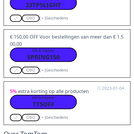
23TP5LIGHT
0
[
+
]
Geschiedenis
€ 150,00 OFF Voor bestellingen van meer dan € 1.5
00,00
klik & kopieer
SPRING150
0
[
+
]
Geschiedenis
2023-01-04
5%
extra korting op alle producten
klik & kopieer
TT5OFF
0
[
+
]
Geschiedenis
Over TomTom