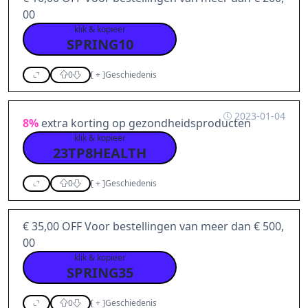
00
klik & kopieer
SPRING10
0
[
+
]
Geschiedenis
2023-01-04
8%
extra korting op gezondheidsproducten
klik & kopieer
23TP8HEALTH
0
[
+
]
Geschiedenis
€ 35,00 OFF Voor bestellingen van meer dan € 500,
00
klik & kopieer
SPRING35
0
[
+
]
Geschiedenis