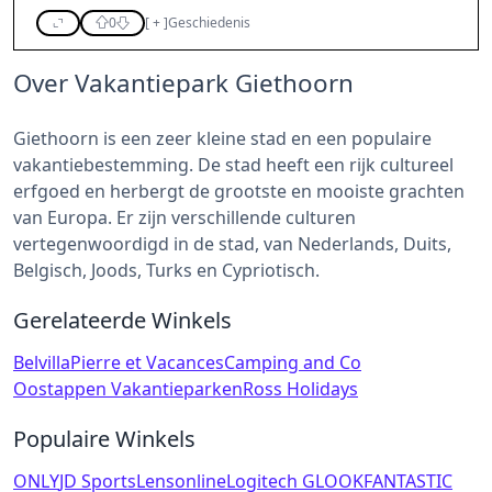
0
[
+
]
Geschiedenis
Over Vakantiepark Giethoorn
Giethoorn is een zeer kleine stad en een populaire
vakantiebestemming. De stad heeft een rijk cultureel
erfgoed en herbergt de grootste en mooiste grachten
van Europa. Er zijn verschillende culturen
vertegenwoordigd in de stad, van Nederlands, Duits,
Belgisch, Joods, Turks en Cypriotisch.
Gerelateerde Winkels
Belvilla
Pierre et Vacances
Camping and Co
Oostappen Vakantieparken
Ross Holidays
Populaire Winkels
ONLY
JD Sports
Lensonline
Logitech G
LOOKFANTASTIC