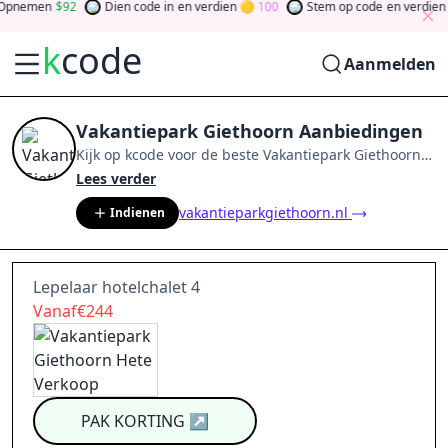
Opnemen
92
Dien code in
en verdien
100
Stem op code
en verdien
k
code
Aanmelden
Vakantiepark Giethoorn Aanbiedingen
Kijk op
kcode
voor de beste
Vakantiepark Giethoorn
-
aanbiedingen van
aug 2026
.
Word lid van de
Lees verder
community
en verdien tokens door bij te dragen via
vakantieparkgiethoorn.nl
Indienen
stemmen, testen, delen en meer.
Drehen Sie den
Glücksklee
und gewinnen Sie Geld
Lepelaar hotelchalet 4
Vanaf€244
PAK KORTING
↗