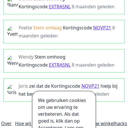
Kortingscode
EXTRA5NL
8 maanden geleden
Yvette
Stem omlaag
Kortingscode
NOVP21
8
maanden geleden
Wendy
Stem omhoog
Kortingscode
EXTRA5NL
8 maanden geleden
Joris
zei dat de
Kortingscode
NOVP21
hielp bij
het besparen van $
31
8 maanden geleden
We gebruiken cookies
om uw ervaring te
verbeteren. Als dat
goed is, klik dan op
Over
Hoe wij geld verdienen
Ultieme online winkelhacks
Accepteren. Lees ons