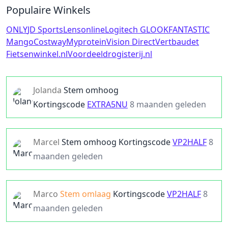
Populaire Winkels
ONLY
JD Sports
Lensonline
Logitech G
LOOKFANTASTIC
Mango
Costway
Myprotein
Vision Direct
Vertbaudet
Fietsenwinkel.nl
Voordeeldrogisterij.nl
Jolanda
Stem omhoog
Kortingscode
EXTRA5NU
8 maanden geleden
Marcel
Stem omhoog
Kortingscode
VP2HALF
8
maanden geleden
Marco
Stem omlaag
Kortingscode
VP2HALF
8
maanden geleden