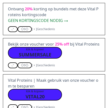
Ontvang
20%
korting op bundels met deze Vital P
roteins kortingscode
GEEN KORTINGSCODE NODIG
0
[
+
]
Geschiedenis
Bekijk onze voucher voor
25%
off
bij Vital Proteins
klik & kopieer
SUMMERSALE
0
[
+
]
Geschiedenis
Vital Proteins | Maak gebruik van onze voucher o
m te besparen
klik & kopieer
VITAL20
0
[
+
]
Geschiedenis