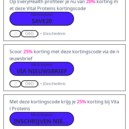
Op EveryHealth profiteer je nu van
20%
korting m
et deze Vital Proteins kortingscode
klik & kopieer
SAVE20
0
[
+
]
Geschiedenis
Scoor
25%
korting met deze kortingscode via de n
ieuwsbrief
klik & kopieer
VIA NIEUWSBRIEF
0
[
+
]
Geschiedenis
Met deze kortingscode krijg je
25%
korting bij Vita
l Proteins
klik & kopieer
INSCHRIJVEN NIEUWSBRIEF