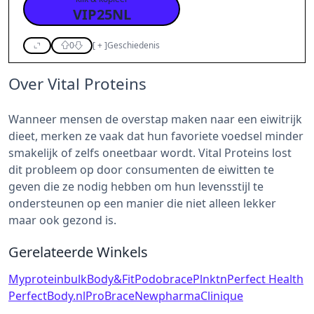
VIP25NL
0
[
+
]
Geschiedenis
Over Vital Proteins
Wanneer mensen de overstap maken naar een eiwitrijk
dieet, merken ze vaak dat hun favoriete voedsel minder
smakelijk of zelfs oneetbaar wordt. Vital Proteins lost
dit probleem op door consumenten de eiwitten te
geven die ze nodig hebben om hun levensstijl te
ondersteunen op een manier die niet alleen lekker
maar ook gezond is.
Gerelateerde Winkels
Myprotein
bulk
Body&Fit
Podobrace
Plnktn
Perfect Health
PerfectBody.nl
ProBrace
Newpharma
Clinique