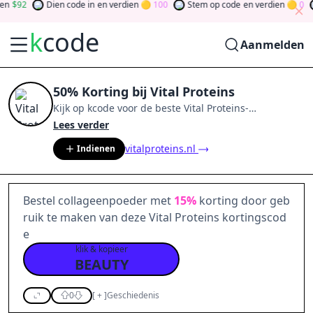
92
Dien code in
en verdien
100
Stem op code
en verdien
0
k
code
Aanmelden
50% Korting bij Vital Proteins
Kijk op
kcode
voor de beste
Vital Proteins
-
aanbiedingen van
aug 2026
.
Word lid van de
Lees verder
community
en verdien tokens door bij te dragen via
vitalproteins.nl
Indienen
stemmen, testen, delen en meer.
Drehen Sie den
Glücksklee
und gewinnen Sie Geld
Bestel collageenpoeder met
15%
korting door geb
ruik te maken van deze Vital Proteins kortingscod
e
klik & kopieer
BEAUTY
0
[
+
]
Geschiedenis