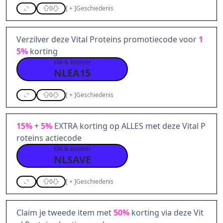
0
[
+
]
Geschiedenis
Verzilver deze Vital Proteins promotiecode voor
1
5%
korting
klik & kopieer
NLEA15
0
[
+
]
Geschiedenis
15%
+
5%
EXTRA korting op ALLES met deze Vital P
roteins actiecode
klik & kopieer
NLSAVE
0
[
+
]
Geschiedenis
Claim je tweede item met
50%
korting via deze Vit