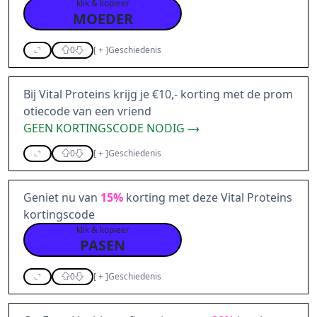
klik & kopieer
MOEDER
0
[
+
]
Geschiedenis
Bij Vital Proteins krijg je €10,- korting met de prom
otiecode van een vriend
GEEN KORTINGSCODE NODIG
0
[
+
]
Geschiedenis
Geniet nu van
15%
korting met deze Vital Proteins
kortingscode
klik & kopieer
PASEN
0
[
+
]
Geschiedenis