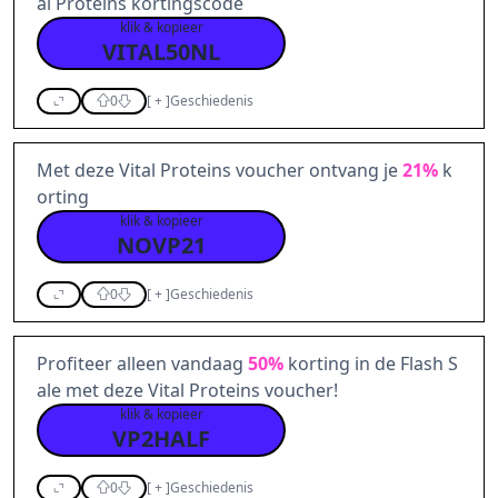
al Proteins kortingscode
klik & kopieer
VITAL50NL
0
[
+
]
Geschiedenis
Met deze Vital Proteins voucher ontvang je
21%
k
orting
klik & kopieer
NOVP21
0
[
+
]
Geschiedenis
Profiteer alleen vandaag
50%
korting in de Flash S
ale met deze Vital Proteins voucher!
klik & kopieer
VP2HALF
0
[
+
]
Geschiedenis