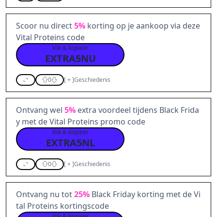
Scoor nu direct
5%
korting op je aankoop via deze
Vital Proteins code
klik & kopieer
EXTRA5NU
0
[
+
]
Geschiedenis
Ontvang wel
5%
extra voordeel tijdens Black Frida
y met de Vital Proteins promo code
klik & kopieer
EXTRA5NL
0
[
+
]
Geschiedenis
Ontvang nu tot
25%
Black Friday korting met de Vi
tal Proteins kortingscode
klik & kopieer