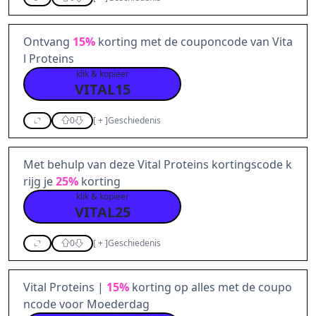
Ontvang
15%
korting met de couponcode van Vita
l Proteins
klik & kopieer
VITAL15
0
[
+
]
Geschiedenis
Met behulp van deze Vital Proteins kortingscode k
rijg je
25%
korting
klik & kopieer
VITAL25
0
[
+
]
Geschiedenis
Vital Proteins |
15%
korting op alles met de coupo
ncode voor Moederdag