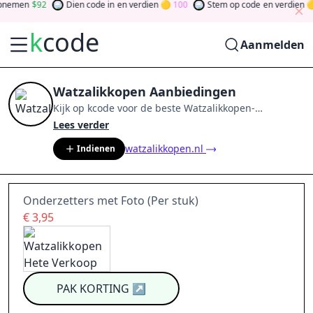
nemen
92
Dien code in
en verdien
100
Stem op code
en verdien
k
code
Aanmelden
Watzalikkopen Aanbiedingen
Kijk op
kcode
voor de beste
Watzalikkopen
-
aanbiedingen van
aug 2026
.
Word lid van de
Lees verder
community
en verdien tokens door bij te dragen via
watzalikkopen.nl
Indienen
stemmen, testen, delen en meer.
Drehen Sie den
Glücksklee
und gewinnen Sie Geld
Onderzetters met Foto (Per stuk)
€ 3,95
PAK KORTING
↗