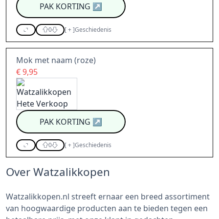
PAK KORTING
↗
0
[
+
]
Geschiedenis
Mok met naam (roze)
€ 9,95
PAK KORTING
↗
0
[
+
]
Geschiedenis
Over Watzalikkopen
Watzalikkopen.nl streeft ernaar een breed assortiment
van hoogwaardige producten aan te bieden tegen een