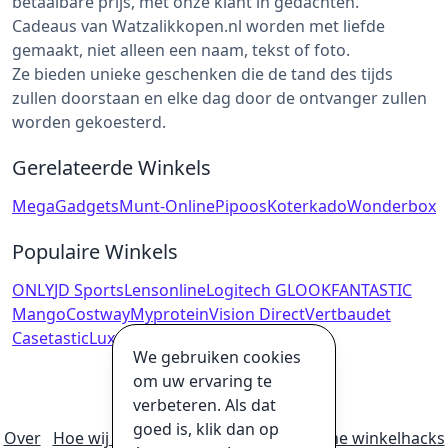
betaalbare prijs, met onze klant in gedachten.
Cadeaus van Watzalikkopen.nl worden met liefde
gemaakt, niet alleen een naam, tekst of foto.
Ze bieden unieke geschenken die de tand des tijds
zullen doorstaan en elke dag door de ontvanger zullen
worden gekoesterd.
Gerelateerde Winkels
MegaGadgets
Munt-Online
Pipoos
Koterkado
Wonderbox
Populaire Winkels
ONLY
JD Sports
Lensonline
Logitech G
LOOKFANTASTIC
Mango
Costway
Myprotein
Vision Direct
Vertbaudet
Casetastic
Luxplus
We gebruiken cookies
om uw ervaring te
verbeteren. Als dat
goed is, klik dan op
Over
Hoe wij geld verdienen
Ultieme online winkelhacks