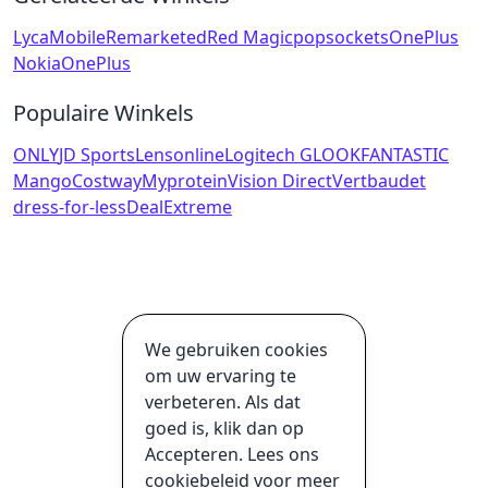
LycaMobile
Remarketed
Red Magic
popsockets
OnePlus
Nokia
OnePlus
Populaire Winkels
ONLY
JD Sports
Lensonline
Logitech G
LOOKFANTASTIC
Mango
Costway
Myprotein
Vision Direct
Vertbaudet
dress-for-less
DealExtreme
We gebruiken cookies
om uw ervaring te
verbeteren. Als dat
goed is, klik dan op
Accepteren. Lees ons
cookiebeleid voor meer