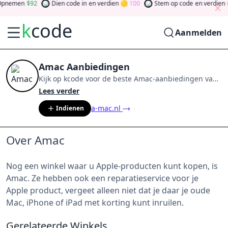
pnemen
92
Dien code in
en verdien
100
Stem op code
en verdien
k
code
Aanmelden
Amac Aanbiedingen
Kijk op
kcode
voor de beste
Amac
-aanbiedingen van
aug 2026
.
Word lid van de community
en verdien
Lees verder
tokens door bij te dragen via stemmen, testen, delen
a-mac.nl
Indienen
en meer.
Drehen Sie den Glücksklee
und gewinnen
Sie Geld
Over Amac
Nog een winkel waar u Apple-producten kunt kopen, is
Amac. Ze hebben ook een reparatieservice voor je
Apple product, vergeet alleen niet dat je daar je oude
Mac, iPhone of iPad met korting kunt inruilen.
Gerelateerde Winkels