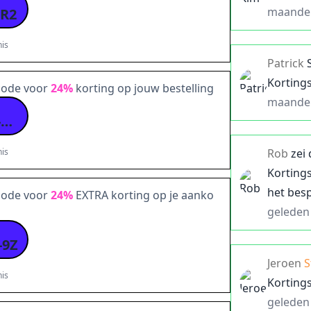
maande
-R2
is
Patrick
Korting
scode voor
24%
korting op jouw bestelling
maande
NY24-XV6C-2CDB-MQ
is
Rob
zei
Korting
het bes
scode voor
24%
EXTRA korting op je aanko
geleden
-9Z
Jeroen
S
is
Korting
geleden