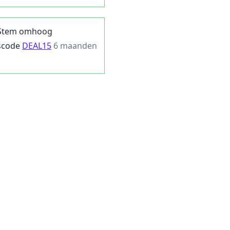
Stem omhoog
scode
DEAL15
6 maanden