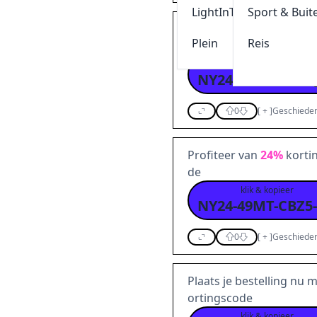
LightInThebox
Sport & Buit
Verzilver deze Dress fo
Plein
Reis
ing
klik & kopieer
0
[
+
]
Geschieden
Profiteer van
24%
kortin
de
klik & kopieer
NY24-49MT-CBZ5
0
[
+
]
Geschieden
Plaats je bestelling nu 
ortingscode
klik & kopieer