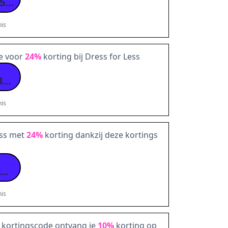
XMASNL-7KSK-TX59-QH6L-4SXX
is
e voor
24%
korting bij Dress for Less
XMASNL-KDHK-33V9-V5W6-5TWS
is
ess met
24%
korting dankzij deze kortings
XMASNL-BBZ4-V59W-9H3Z-ZLLN
is
s kortingscode ontvang je
10%
korting op