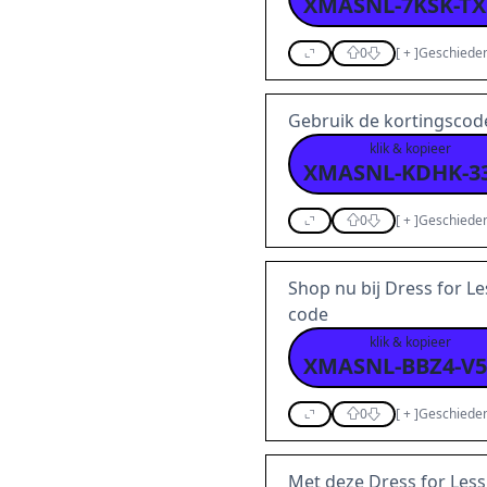
0
[
+
]
Geschieden
Gebruik de kortingscod
klik & kopieer
0
[
+
]
Geschieden
Shop nu bij Dress for L
code
klik & kopieer
0
[
+
]
Geschieden
Met deze Dress for Les