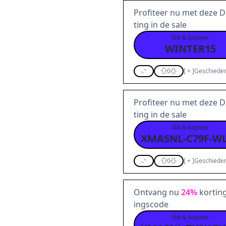
Profiteer nu met deze D
ting in de sale
klik & kopieer
WINTER15
0
[
+
]
Geschieden
Profiteer nu met deze D
ting in de sale
klik & kopieer
0
[
+
]
Geschieden
Ontvang nu
24%
korting
ingscode
klik & kopieer