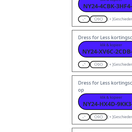
NY24-4CBK-3HF4
0
[
+
]
Geschieden
Dress for Less korting
klik & kopieer
0
[
+
]
Geschieden
Dress for Less korting
op
klik & kopieer
NY24-HX4D-9KK3
0
[
+
]
Geschieden