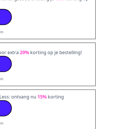
is
oor extra
20%
korting op je bestelling!
is
 Less: ontvang nu
15%
korting
is