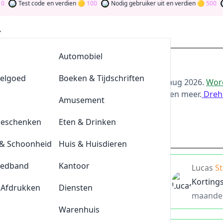
Test code
en verdien
100
Nodig gebruiker uit
en verdien
500
Wor
AllesvoorBBQ
Automobiel
ing bij dress-for-less
eelgoed
De Klompengigant
Boeken & Tijdschriften
or de beste
dress-for-less
-aanbiedingen van
aug 2026
.
Word
oor bij te dragen via stemmen, testen, delen en meer.
Dreh
Lensonline
Amusement
ld
Geschenken
Quickjewels
Eten & Drinken
dress-for-less.nl
& Schoonheid
BrewDog
Huis & Huisdieren
eedband
Tefal
Kantoor
 deze kortingscode van Dress for Less
Lucas
S
Korting
 Afdrukken
Durex
Diensten
maande
Plnktn
Warenhuis
is