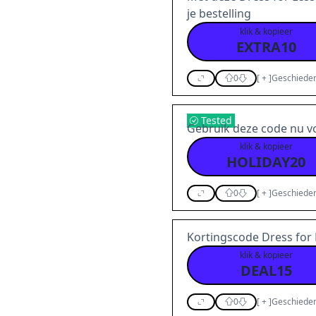
je bestelling
klik & kopieer
EXTRA10
0
[
+
]
Geschieden
Tested
Gebruik deze code nu v
klik & kopieer
HOLIDAY20
0
[
+
]
Geschieden
Kortingscode Dress for
klik & kopieer
DEAL15
0
[
+
]
Geschieden