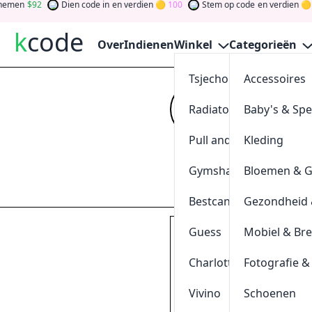
92
Dien code in
en verdien
100
Stem op code
en verdien
0
k
code
Over
Indienen
Winkel
Categorieën
Tsjechoreizen
Accessoires
24% Kort
Radiatorendiscounter
Baby's & Sp
Kijk op
kcode
vo
verdien tokens d
Pull and Bear
Kleding
gewinnen Sie Ge
Gymshark
Bloemen & 
Indienen
Bestcanvas
Gezondheid 
Guess
Mobiel & Br
Pak
12%
korting dankzij
klik & kopieer
Charlotte Tilbury
Fotografie &
GET12
Vivino
Schoenen
0
[
+
]
Geschieden