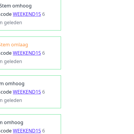
Stem omhoog
scode
WEEKEND15
6
n geleden
Stem omlaag
scode
WEEKEND15
6
n geleden
em omhoog
scode
WEEKEND15
6
n geleden
m omhoog
scode
WEEKEND15
6