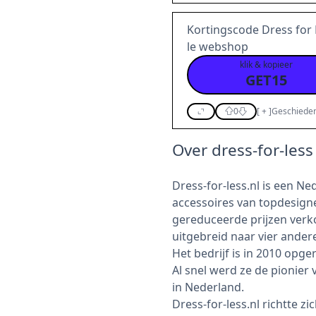
Kortingscode Dress for
le webshop
klik & kopieer
GET15
0
[
+
]
Geschieden
Over dress-for-less
Dress-for-less.nl is een N
accessoires van topdesign
gereduceerde prijzen verkoo
uitgebreid naar vier ander
Het bedrijf is in 2010 opge
Al snel werd ze de pionie
in Nederland.
Dress-for-less.nl richtte z