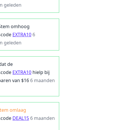
n geleden
Stem omhoog
scode
EXTRA10
6
n geleden
 dat de
scode
EXTRA10
hielp bij
paren van $
16
6 maanden
tem omlaag
scode
DEAL15
6 maanden