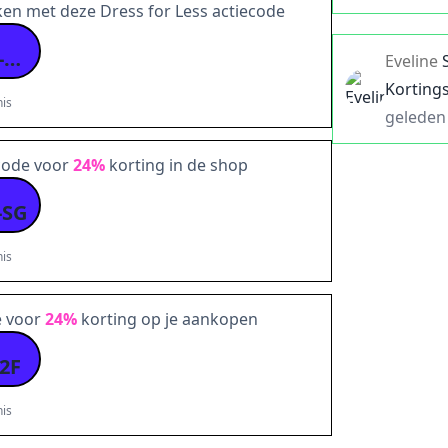
en met deze Dress for Less actiecode
NY24-HFDV-7DZR-CF
Eveline
Korting
is
geleden
scode voor
24%
korting in de shop
-SG
is
e voor
24%
korting op je aankopen
2F
is