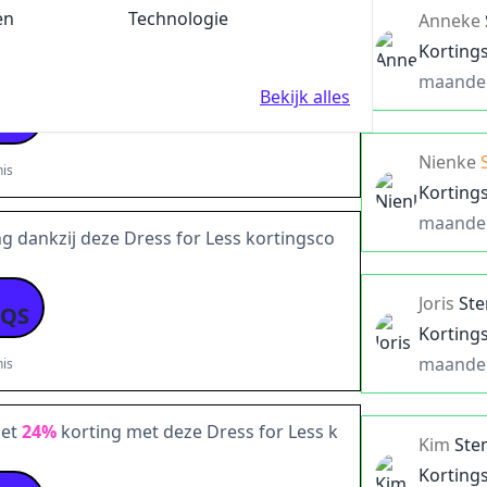
en
Fun en Feest
Technologie
Anneke
r Less promotiecode voor
24%
EXTRA kort
Korting
maande
Bekijk alles
NY24-PTPX-7ZWQ-FC
Nienke
is
Korting
maande
g dankzij deze Dress for Less kortingsco
Joris
St
-QS
Korting
maande
is
met
24%
korting met deze Dress for Less k
Kim
Ste
Korting