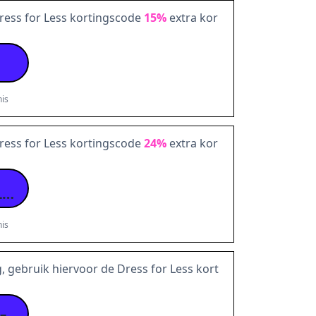
ress for Less kortingscode
15%
extra kor
is
ress for Less kortingscode
24%
extra kor
XMASNL-C79F-WLLG-S6B7-KGLC
is
, gebruik hiervoor de Dress for Less kort