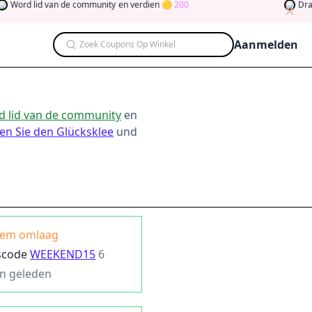
d lid van de community
en verdien
200
Draai de k
Aanmelden
Zoek Coupons Op Winkel
 lid van de community
en
en Sie den Glücksklee
und
tem omlaag
scode
WEEKEND15
6
n geleden