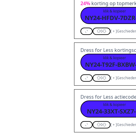
24%
korting op topmerk
klik & kopieer
0
[
+
]
Geschieden
Dress for Less korting
klik & kopieer
NY24-T92F-BXBW
0
[
+
]
Geschieden
Dress for Less actiecod
klik & kopieer
NY24-33XT-SXZ7-
0
[
+
]
Geschieden