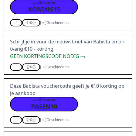
klik & kopieer
KONING15
0
[
+
]
Geschiedenis
Schrijf je in voor de nieuwsbrief van Babista en on
tvang €10,- korting
GEEN KORTINGSCODE NODIG
0
[
+
]
Geschiedenis
Deze Babista vouchercode geeft je €10 korting op
je aankoop
klik & kopieer
PASEN10
0
[
+
]
Geschiedenis