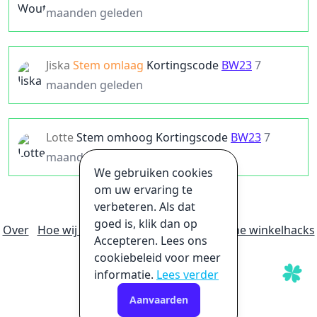
maanden geleden
Jiska
Stem omlaag
Kortingscode
BW23
7
maanden geleden
Lotte
Stem omhoog
Kortingscode
BW23
7
maanden geleden
We gebruiken cookies
om uw ervaring te
verbeteren. Als dat
goed is, klik dan op
Over
Hoe wij geld verdienen
Ultieme online winkelhacks
Accepteren. Lees ons
Privacybeleid
Disclaimer
cookiebeleid voor meer
informatie.
Lees verder
Aanvaarden