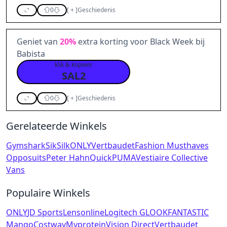
0
[
+
]
Geschiedenis
Geniet van
20%
extra korting voor Black Week bij
Babista
klik & kopieer
SAL2
0
[
+
]
Geschiedenis
Gerelateerde Winkels
Gymshark
SikSilk
ONLY
Vertbaudet
Fashion Musthaves
Opposuits
Peter Hahn
Quick
PUMA
Vestiaire Collective
Vans
Populaire Winkels
ONLY
JD Sports
Lensonline
Logitech G
LOOKFANTASTIC
Mango
Costway
Myprotein
Vision Direct
Vertbaudet