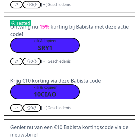
0
[
+
]
Geschiedenis
Tested
Ontvang nu
15%
korting bij Babista met deze actie
code!
klik & kopieer
SRY1
0
[
+
]
Geschiedenis
Krijg €10 korting via deze Babista code
klik & kopieer
10CIAO
0
[
+
]
Geschiedenis
Geniet nu van een €10 Babista kortingscode via de
nieuwsbrief