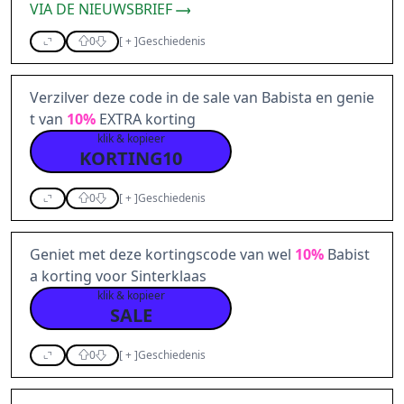
VIA DE NIEUWSBRIEF
0
[
+
]
Geschiedenis
Verzilver deze code in de sale van Babista en genie
t van
10%
EXTRA korting
klik & kopieer
KORTING10
0
[
+
]
Geschiedenis
Geniet met deze kortingscode van wel
10%
Babist
a korting voor Sinterklaas
klik & kopieer
SALE
0
[
+
]
Geschiedenis