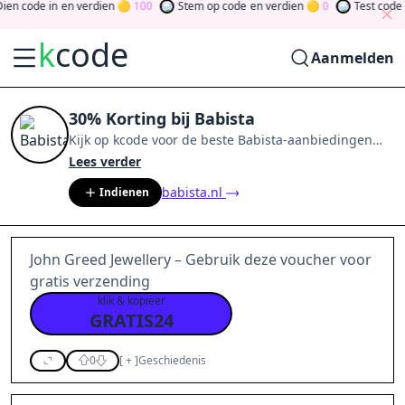
n code in
en verdien
100
Stem op code
en verdien
0
Test code
en
k
code
Aanmelden
30% Korting bij Babista
Kijk op
kcode
voor de beste
Babista
-aanbiedingen
van
aug 2026
.
Word lid van de community
en verdien
Lees verder
tokens door bij te dragen via stemmen, testen, delen
babista.nl
Indienen
en meer.
Drehen Sie den Glücksklee
und gewinnen
Sie Geld
John Greed Jewellery – Gebruik deze voucher voor
gratis verzending
klik & kopieer
GRATIS24
0
[
+
]
Geschiedenis