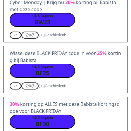
Cyber Monday | Krijg nu
20%
korting bij Babista
met deze code
klik & kopieer
BW23
0
[
+
]
Geschiedenis
Wissel deze BLACK FRIDAY code in voor
25%
kortin
g bij Babista
klik & kopieer
BF25
0
[
+
]
Geschiedenis
30%
korting op ALLES met deze Babista kortingsc
ode voor BLACK FRIDAY
klik & kopieer
BF30