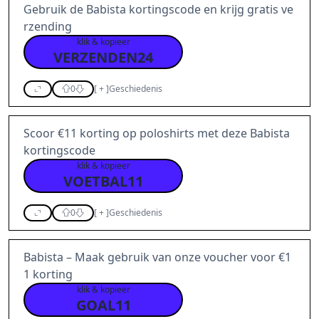
Gebruik de Babista kortingscode en krijg gratis ve
rzending
klik & kopieer
VERZENDEN24
0
[
+
]
Geschiedenis
Scoor €11 korting op poloshirts met deze Babista
kortingscode
klik & kopieer
VOETBAL11
0
[
+
]
Geschiedenis
Babista – Maak gebruik van onze voucher voor €1
1 korting
klik & kopieer
GOAL11