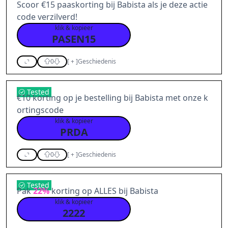
Scoor €15 paaskorting bij Babista als je deze actie
code verzilverd!
klik & kopieer
PASEN15
0
[
+
]
Geschiedenis
Tested
€10 korting op je bestelling bij Babista met onze k
ortingscode
klik & kopieer
PRDA
0
[
+
]
Geschiedenis
Tested
Pak
22%
korting op ALLES bij Babista
klik & kopieer
2222