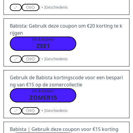
0
[
+
]
Geschiedenis
Babista: Gebruik deze coupon om €20 korting te k
rijgen
klik & kopieer
ZEE1
0
[
+
]
Geschiedenis
Gebruik de Babista kortingscode voor een bespari
ng van €15 op de zomercollectie
klik & kopieer
ZOMER15
0
[
+
]
Geschiedenis
Babista | Gebruik deze coupon voor €15 korting