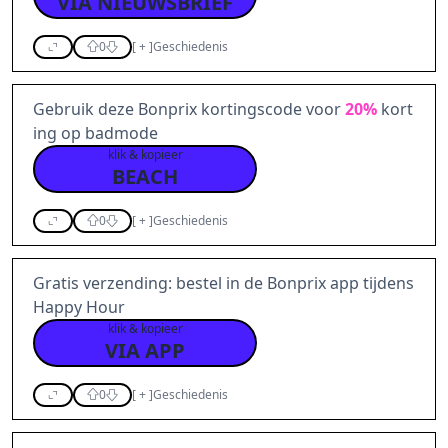
VIA NIEUWSBRIEF
0
[
+
]
Geschiedenis
Gebruik deze Bonprix kortingscode voor
20%
kort
ing op badmode
klik & kopieer
BEACH
0
[
+
]
Geschiedenis
Gratis verzending: bestel in de Bonprix app tijdens
Happy Hour
klik & kopieer
VIA APP
0
[
+
]
Geschiedenis