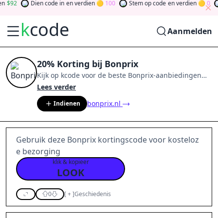
92
Dien code in
en verdien
100
Stem op code
en verdien
0
T
k
code
Aanmelden
20% Korting bij Bonprix
Kijk op
kcode
voor de beste
Bonprix
-aanbiedingen
van
aug 2026
.
Word lid van de community
en verdien
Lees verder
tokens door bij te dragen via stemmen, testen, delen
bonprix.nl
Indienen
en meer.
Drehen Sie den Glücksklee
und gewinnen
Sie Geld
Gebruik deze Bonprix kortingscode voor kosteloz
e bezorging
klik & kopieer
LOOK
0
[
+
]
Geschiedenis