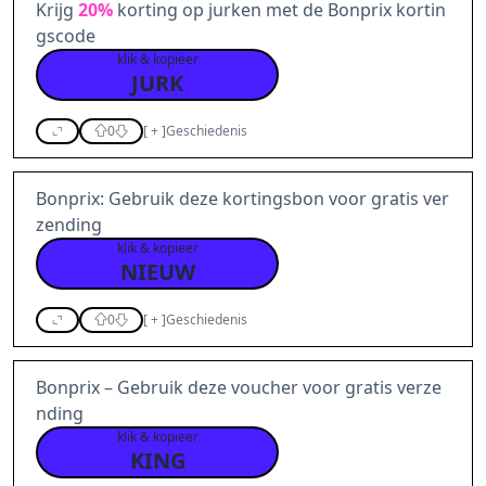
Krijg
20%
korting op jurken met de Bonprix kortin
gscode
klik & kopieer
JURK
0
[
+
]
Geschiedenis
Bonprix: Gebruik deze kortingsbon voor gratis ver
zending
klik & kopieer
NIEUW
0
[
+
]
Geschiedenis
Bonprix – Gebruik deze voucher voor gratis verze
nding
klik & kopieer
KING