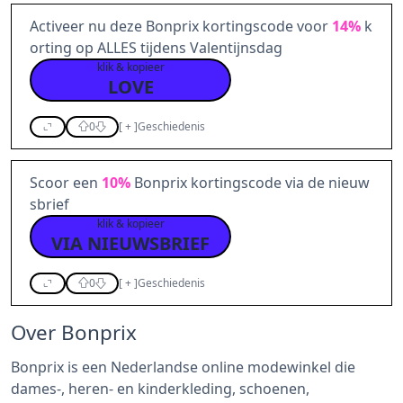
Activeer nu deze Bonprix kortingscode voor
14%
k
orting op ALLES tijdens Valentijnsdag
klik & kopieer
LOVE
0
[
+
]
Geschiedenis
Scoor een
10%
Bonprix kortingscode via de nieuw
sbrief
klik & kopieer
VIA NIEUWSBRIEF
0
[
+
]
Geschiedenis
Over Bonprix
Bonprix is een Nederlandse online modewinkel die
dames-, heren- en kinderkleding, schoenen,