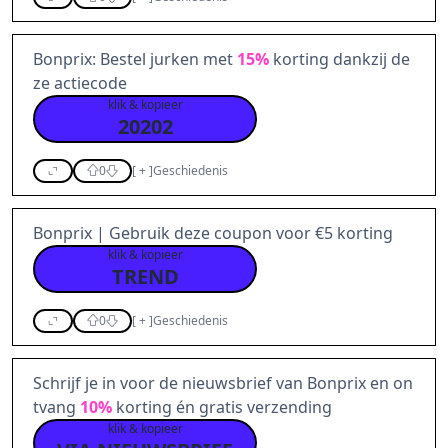
Bonprix: Bestel jurken met
15%
korting dankzij de
ze actiecode
klik & kopieer
20202
0
[
+
]
Geschiedenis
Bonprix | Gebruik deze coupon voor €5 korting
klik & kopieer
TREND
0
[
+
]
Geschiedenis
Schrijf je in voor de nieuwsbrief van Bonprix en on
tvang
10%
korting én gratis verzending
klik & kopieer