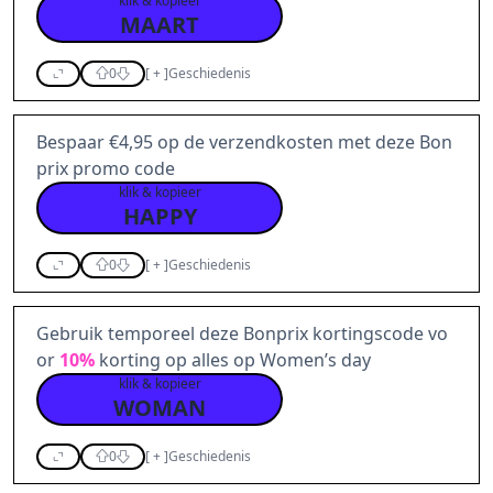
klik & kopieer
MAART
0
[
+
]
Geschiedenis
Bespaar €4,95 op de verzendkosten met deze Bon
prix promo code
klik & kopieer
HAPPY
0
[
+
]
Geschiedenis
Gebruik temporeel deze Bonprix kortingscode vo
or
10%
korting op alles op Women’s day
klik & kopieer
WOMAN
0
[
+
]
Geschiedenis