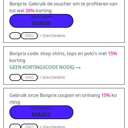
Bonprix: Gebruik de voucher om te profiteren van
tot wel
20%
korting
klik & kopieer
SUN20
0
[
+
]
Geschiedenis
Bonprix code: shop shirts, tops en polo’s met
15%
korting
GEEN KORTINGSCODE NODIG
0
[
+
]
Geschiedenis
Gebruik onze Bonprix coupon en ontvang
15%
ko
rting
klik & kopieer
MAGIC
0
[
+
]
Geschiedenis