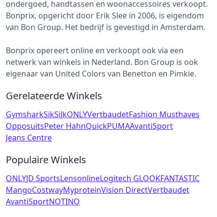
ondergoed, handtassen en woonaccessoires verkoopt.
Bonprix, opgericht door Erik Slee in 2006, is eigendom
van Bon Group. Het bedrijf is gevestigd in Amsterdam.
Bonprix opereert online en verkoopt ook via een
netwerk van winkels in Nederland. Bon Group is ook
eigenaar van United Colors van Benetton en Pimkie.
Gerelateerde Winkels
Gymshark
SikSilk
ONLY
Vertbaudet
Fashion Musthaves
Opposuits
Peter Hahn
Quick
PUMA
AvantiSport
Jeans Centre
Populaire Winkels
ONLY
JD Sports
Lensonline
Logitech G
LOOKFANTASTIC
Mango
Costway
Myprotein
Vision Direct
Vertbaudet
AvantiSport
NOTINO