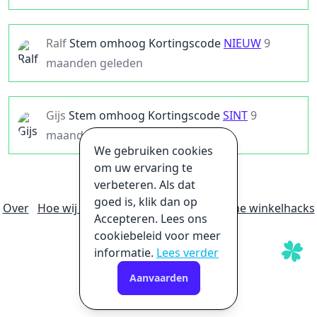
Ralf
Stem omhoog
Kortingscode
NIEUW
9
maanden geleden
Gijs
Stem omhoog
Kortingscode
SINT
9
maanden geleden
We gebruiken cookies
om uw ervaring te
verbeteren. Als dat
goed is, klik dan op
Over
Hoe wij geld verdienen
Ultieme online winkelhacks
Accepteren. Lees ons
Privacybeleid
Disclaimer
cookiebeleid voor meer
informatie.
Lees verder
Aanvaarden
©
2026
promoslab.com