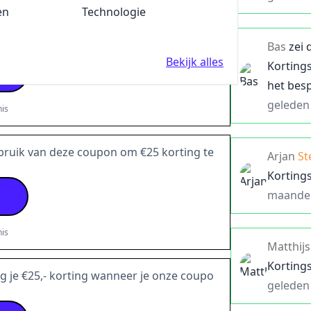
is
en
Fun en Feest
Technologie
ng je €25 korting met deze coupon
Bas
zei 
Bekijk alles
Korting
het bes
geleden
is
ruik van deze coupon om €25 korting te
Arjan
St
Korting
maande
is
Matthijs
Korting
g je €25,- korting wanneer je onze coupo
geleden