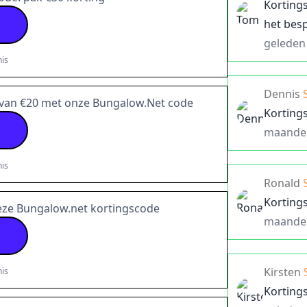
Korting
het bes
geleden
is
Dennis
 van €20 met onze Bungalow.Net code
Korting
maande
is
Ronald
Korting
deze Bungalow.net kortingscode
maande
Kirsten
is
Korting