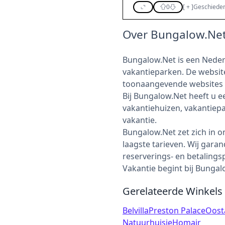
0
[
+
]
Geschieden
Over Bungalow.Ne
Bungalow.Net is een Neder
vakantieparken. De website
toonaangevende websites v
Bij Bungalow.Net heeft u 
vakantiehuizen, vakantiep
vakantie.
Bungalow.Net zet zich in o
laagste tarieven. Wij gar
reserverings- en betalings
Vakantie begint bij Bungal
Gerelateerde Winkels
Belvilla
Preston Palace
Oost
Natuurhuisje
Homair