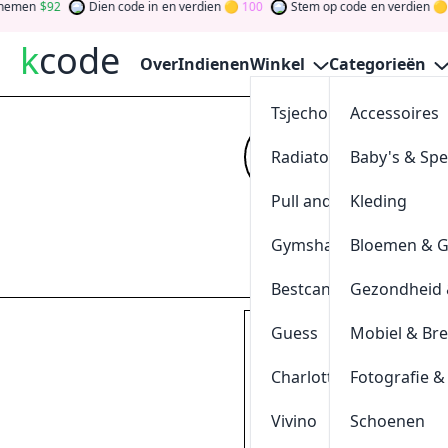
92
Dien code in
en verdien
100
Stem op code
en verdien
0
k
code
Over
Indienen
Winkel
Categorieën
Tsjechoreizen
Accessoires
40% Kor
Radiatorendiscounter
Baby's & Sp
Kijk op
kcode
vo
verdien tokens d
Pull and Bear
Kleding
gewinnen Sie Ge
Gymshark
Bloemen & 
Indienen
Bestcanvas
Gezondheid 
Guess
Mobiel & Br
Bungalow.Net | Maak ge
ren
Charlotte Tilbury
Fotografie &
klik & kopieer
FBIMCW
Vivino
Schoenen