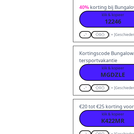
40%
korting bij Bungalo
klik & kopieer
12246
0
[
+
]
Geschieden
Kortingscode Bungalow.
tersportvakantie
klik & kopieer
MGDZLE
0
[
+
]
Geschieden
€20 tot €25 korting voo
klik & kopieer
K422MR
0
[
+
]
Geschieden