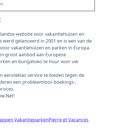
is
t
landse website voor vakantiehuizen en
 werd gelanceerd in 2001 en is een van de
oor vakantiehuizen en parken in Europa.
een groot aanbod aan Europese
arken en bungalows te huur voor uw
m eersteklas service te bieden tegen de
anderen een probleemloos boekings-,
proces.
ow.Net!
appen Vakantieparken
Pierre et Vacances