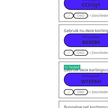
CCX1Q1
0
[
+
]
Geschieden
Gebruik nu deze korting
klik & kopieer
8GXEB4
0
[
+
]
Geschieden
Tested
Gebruik deze kortingscod
klik & kopieer
WTEPAH
0
[
+
]
Geschieden
Bungalow.net kortingsc