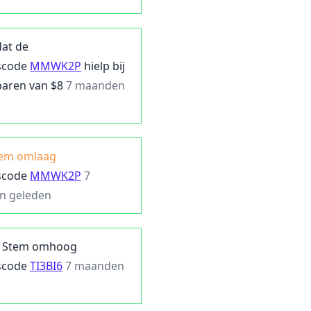
dat de
scode
MMWK2P
hielp bij
paren van $
8
7 maanden
em omlaag
scode
MMWK2P
7
n geleden
Stem omhoog
scode
TI3BI6
7 maanden