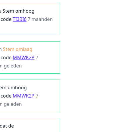
e
Stem omhoog
scode
TI3BI6
7 maanden
n
Stem omlaag
scode
MMWK2P
7
n geleden
tem omhoog
scode
MMWK2P
7
n geleden
 dat de