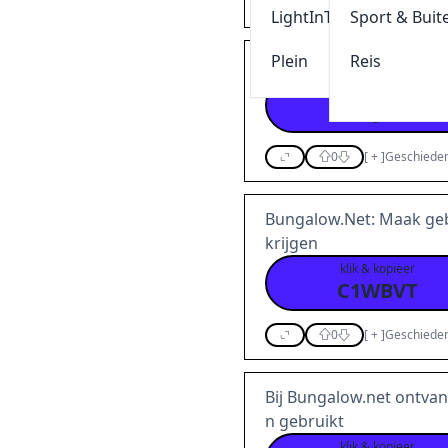
0
[
+
]
Geschieden
LightInThebox
Sport & Buit
Plein
Reis
Bij Bungalow.Net ontva
klik & kopieer
47Q73V
0
[
+
]
Geschieden
Bungalow.Net: Maak geb
krijgen
klik & kopieer
C1WBVT
0
[
+
]
Geschieden
Bij Bungalow.net ontvan
n gebruikt
klik & kopieer