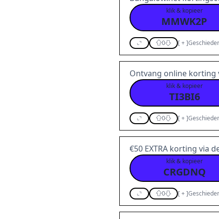
klik & kopieer
MMWK2P
0
[
+
]
Geschieden
Ontvang online korting
klik & kopieer
TI3BI6
0
[
+
]
Geschieden
€50 EXTRA korting via 
klik & kopieer
CRGDNQ
0
[
+
]
Geschieden