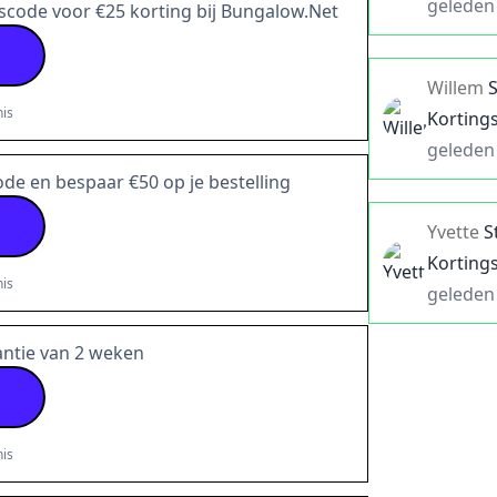
geleden
scode voor €25 korting bij Bungalow.Net
Willem
is
Korting
geleden
de en bespaar €50 op je bestelling
Yvette
S
Korting
is
geleden
antie van 2 weken
is