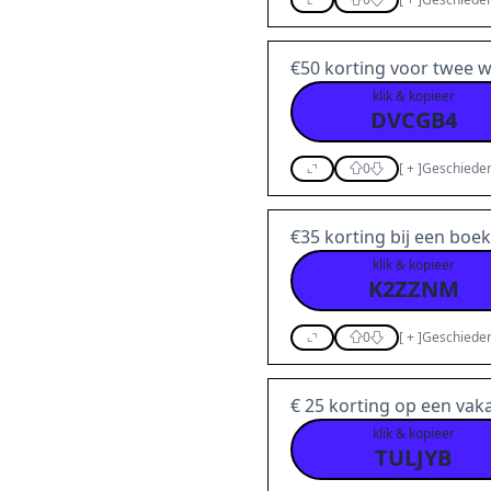
€50 korting voor twee w
klik & kopieer
DVCGB4
0
[
+
]
Geschieden
€35 korting bij een boe
klik & kopieer
K2ZZNM
0
[
+
]
Geschieden
€ 25 korting op een vak
klik & kopieer
TULJYB