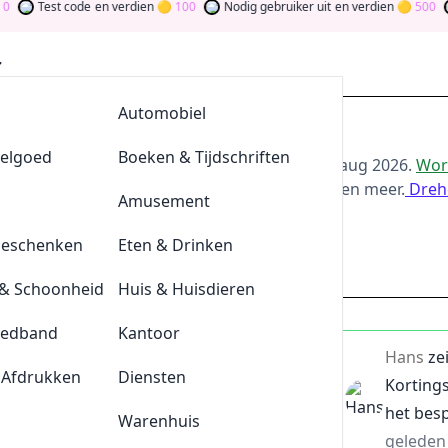
Test code
en verdien
100
Nodig gebruiker uit
en verdien
500
Wor
AllesvoorBBQ
Automobiel
ting bij Bungalow.Net
eelgoed
De Klompengigant
Boeken & Tijdschriften
or de beste
Bungalow.Net
-aanbiedingen van
aug 2026
.
Wor
oor bij te dragen via stemmen, testen, delen en meer.
Dreh
Lensonline
Amusement
ld
Geschenken
Quickjewels
Eten & Drinken
bungalow.net
& Schoonheid
BrewDog
Huis & Huisdieren
eedband
Tefal
Kantoor
bruik van deze coupon om €25 te bespa
Hans
ze
 Afdrukken
Durex
Diensten
Korting
het bes
Plnktn
Warenhuis
geleden