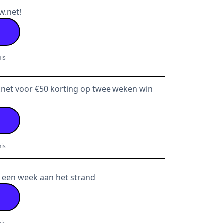
w.net!
is
net voor €50 korting op twee weken win
is
r een week aan het strand
is