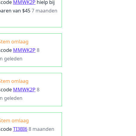
scode
MMWK2P
hielp bij
paren van $
45
7 maanden
Stem omlaag
scode
MMWK2P
8
n geleden
Stem omlaag
scode
MMWK2P
8
n geleden
Stem omlaag
scode
TI3BI6
8 maanden