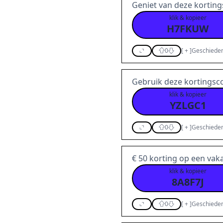
Geniet van deze korting
klik & kopieer
H7FKUW
0
[
+
]
Geschieden
Gebruik deze kortingsco
klik & kopieer
YZLGC1
0
[
+
]
Geschieden
€ 50 korting op een vak
klik & kopieer
8A8F7J
0
[
+
]
Geschieden