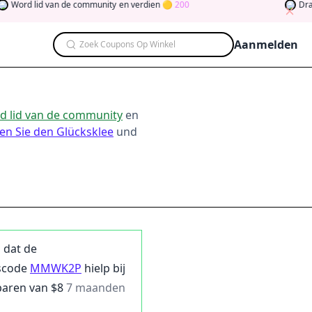
d lid van de community
en verdien
200
Draai de k
Aanmelden
Zoek Coupons Op Winkel
d lid van de community
en
en Sie den Glücksklee
und
i dat de
scode
MMWK2P
hielp bij
paren van $
8
7 maanden