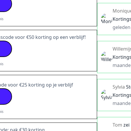
Moniqu
Korting
is
geleden
scode voor €50 korting op een verblijf!
Willemij
Korting
is
maande
e voor €25 korting op je verblijf
Sylvia
S
Korting
maande
is
Tom
zei
ode: pak €30 korting