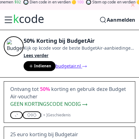
nemen
92
Dien code in
en verdien
100
Stem op code
en verdien
k
code
Aanmelden
50% Korting bij BudgetAir
Kijk op
kcode
voor de beste
BudgetAir
-aanbiedingen
van
aug 2026
.
Word lid van de community
en verdien
Lees verder
tokens door bij te dragen via stemmen, testen, delen
budgetair.nl
Indienen
en meer.
Drehen Sie den Glücksklee
und gewinnen
Sie Geld
Ontvang tot
50%
korting en gebruik deze Budget
Air-voucher
GEEN KORTINGSCODE NODIG
0
[
+
]
Geschiedenis
25 euro korting bij Budgetair