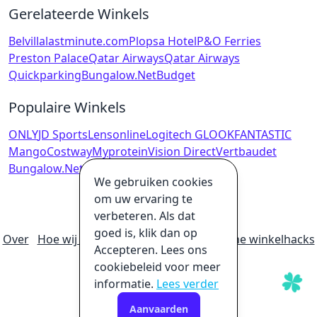
Gerelateerde Winkels
Belvilla
lastminute.com
Plopsa Hotel
P&O Ferries
Preston Palace
Qatar Airways
Qatar Airways
Quickparking
Bungalow.Net
Budget
Populaire Winkels
ONLY
JD Sports
Lensonline
Logitech G
LOOKFANTASTIC
Mango
Costway
Myprotein
Vision Direct
Vertbaudet
Bungalow.Net
Budget
We gebruiken cookies
om uw ervaring te
verbeteren. Als dat
goed is, klik dan op
Over
Hoe wij geld verdienen
Ultieme online winkelhacks
Accepteren. Lees ons
Privacybeleid
Disclaimer
cookiebeleid voor meer
informatie.
Lees verder
Aanvaarden