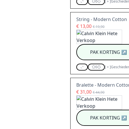
0
[
+
]
Geschieden
String - Modern Cotton
€ 13,00
€ 19,90
PAK KORTING
↗
0
[
+
]
Geschieden
Bralette - Modern Cotto
€ 31,00
€ 44,90
PAK KORTING
↗