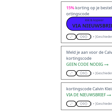
15%
korting op je bestel
ortingscode
klik & kopieer
VIA NIEUWSBRI
0
[
+
]
Geschieden
Meld je aan voor de Cal
kortingscode
GEEN CODE NODIG
0
[
+
]
Geschieden
kortingscode Calvin Kle
VIA DE NIEUWSBRIEF
0
[
+
]
Geschieden