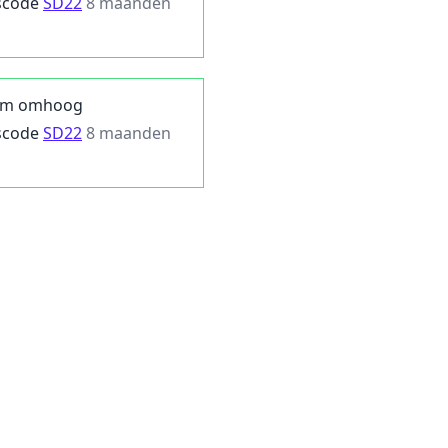
scode
SD22
8 maanden
em omhoog
scode
SD22
8 maanden