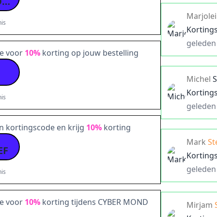
VERJAARDAGS KORTING
Marjole
is
Korting
geleden
de voor
10%
korting op jouw bestelling
Michel
Korting
is
geleden
in kortingscode en krijg
10%
korting
Mark
St
EF
Korting
geleden
is
de voor
10%
korting tijdens CYBER MOND
Mirjam