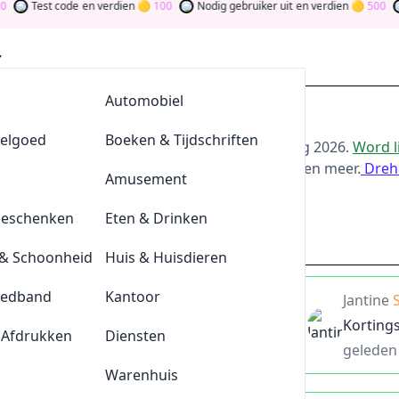
Test code
en verdien
100
Nodig gebruiker uit
en verdien
500
Word
AllesvoorBBQ
Automobiel
ing bij Calvin Klein
eelgoed
De Klompengigant
Boeken & Tijdschriften
or de beste
Calvin Klein
-aanbiedingen van
aug 2026
.
Word l
oor bij te dragen via stemmen, testen, delen en meer.
Dreh
Lensonline
Amusement
ld
Geschenken
Quickjewels
Eten & Drinken
calvinklein.nl
& Schoonheid
BrewDog
Huis & Huisdieren
eedband
Tefal
Kantoor
deze kortingsbon voor extra
20%
korting
Jantine
Korting
 Afdrukken
Durex
Diensten
geleden
Plnktn
Warenhuis
is