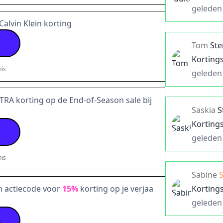
geleden
Calvin Klein korting
Tom
St
Korting
is
geleden
TRA korting op de End-of-Season sale bij
Saskia
S
Korting
geleden
is
Sabine
n actiecode voor
15%
korting op je verjaa
Korting
geleden