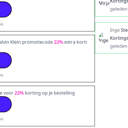
Korting
geleden
is
Inge
St
Korting
alvin Klein promotiecode
22%
extra korti
geleden
is
de voor
22%
korting op je bestelling
is