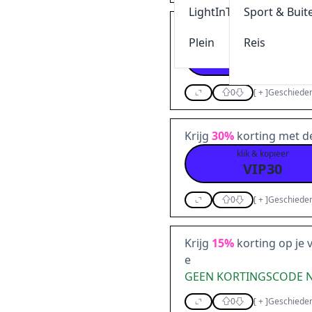
LightInThebox
Sport & Buit
Calvin Klein | Gebruik 
Plein
Reis
klik & kopieer
EXTRA20
0
[
+
]
Geschieden
Krijg
30%
korting met de
klik & kopieer
VIP30
0
[
+
]
Geschieden
Krijg
15%
korting op je 
e
GEEN KORTINGSCODE 
0
[
+
]
Geschieden