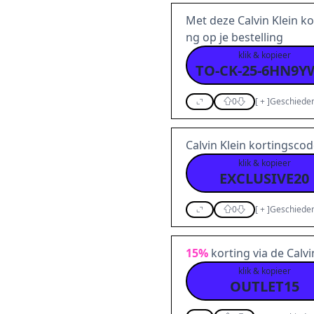
Met deze Calvin Klein k
ng op je bestelling
klik & kopieer
0
[
+
]
Geschieden
Calvin Klein kortingsco
klik & kopieer
EXCLUSIVE20
0
[
+
]
Geschieden
15%
korting via de Calv
klik & kopieer
OUTLET15