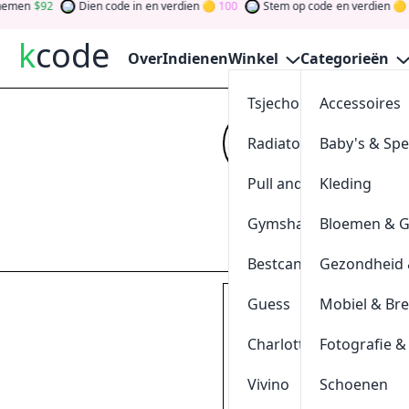
92
Dien code in
en verdien
100
Stem op code
en verdien
0
k
code
Over
Indienen
Winkel
Categorieën
Tsjechoreizen
Accessoires
30% Kort
Radiatorendiscounter
Baby's & Sp
Kijk op
kcode
vo
verdien tokens d
Pull and Bear
Kleding
gewinnen Sie Ge
Gymshark
Bloemen & 
Indienen
Bestcanvas
Gezondheid 
Guess
Mobiel & Br
Calvin Klein | Gebruik 
klik & kopieer
Charlotte Tilbury
Fotografie &
SUMMERCK20
Vivino
Schoenen
0
[
+
]
Geschieden