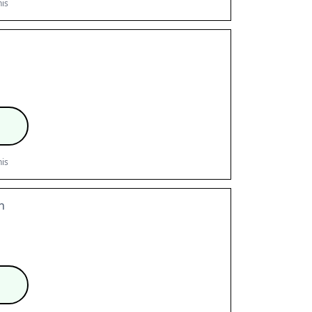
is
is
n