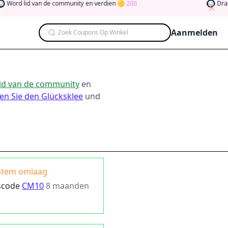
 lid van de community
en verdien
200
Draai de kl
Aanmelden
Zoek Coupons Op Winkel
id van de community
en
en Sie den Glücksklee
und
Stem omlaag
scode
CM10
8 maanden