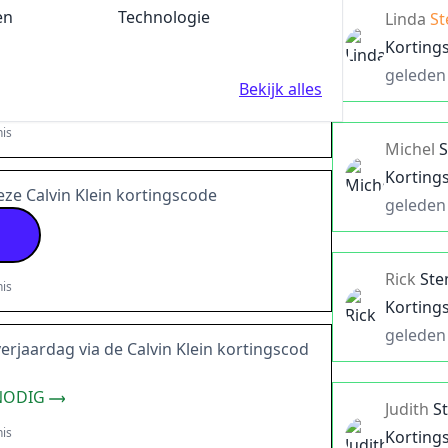
en
Fun en Feest
Technologie
Linda
S
deze voucher voor
20%
extra korting
Korting
geleden
Bekijk alles
is
Michel
Korting
ze Calvin Klein kortingscode
geleden
Rick
St
is
Korting
geleden
verjaardag via de Calvin Klein kortingscod
NODIG
Judith
S
is
Korting