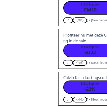
klik & kopieer
CM10
0
[
+
]
Geschieden
Profiteer nu met deze C
ng in de sale
klik & kopieer
SD22
0
[
+
]
Geschieden
Calvin Klein kortingsco
klik & kopieer
-22%
0
[
+
]
Geschieden