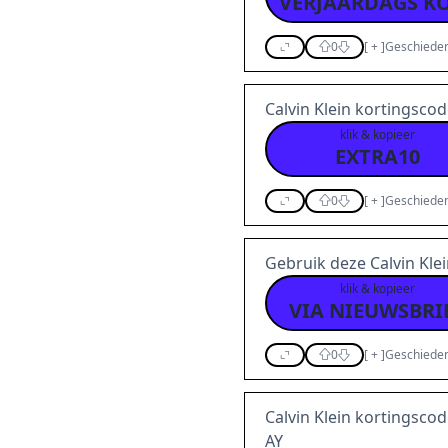
0
[
+
]
Geschieden
Calvin Klein kortingsco
klik & kopieer
EXTRA10
0
[
+
]
Geschieden
Gebruik deze Calvin Kle
klik & kopieer
VIA NIEUWSBRI
0
[
+
]
Geschieden
Calvin Klein kortingsco
AY