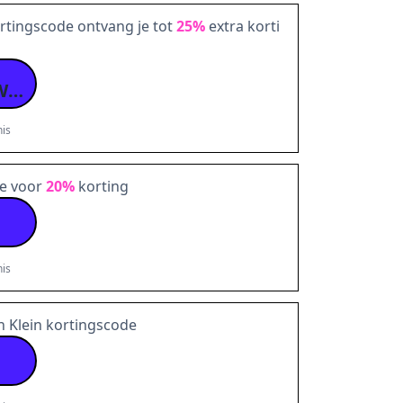
ortingscode ontvang je tot
25%
extra korti
TO-CK-25-6HN9YWKRS
is
de voor
20%
korting
is
in Klein kortingscode