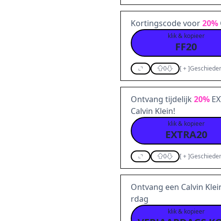
Kortingscode voor
20%
klik & kopieer
FF20
0
[
+
]
Geschieden
Ontvang tijdelijk
20%
EX
Calvin Klein!
klik & kopieer
EXTRA20
0
[
+
]
Geschieden
Ontvang een Calvin Klei
rdag
klik & kopieer