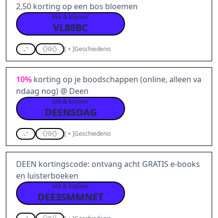
2,50 korting op een bos bloemen
klik & kopieer
VL88BC
0
[
+
]
Geschiedenis
10%
korting op je boodschappen (online, alleen va
ndaag nog) @ Deen
klik & kopieer
DEENSDAG
0
[
+
]
Geschiedenis
DEEN kortingscode: ontvang acht GRATIS e-books
en luisterboeken
klik & kopieer
DEE3SMMNET