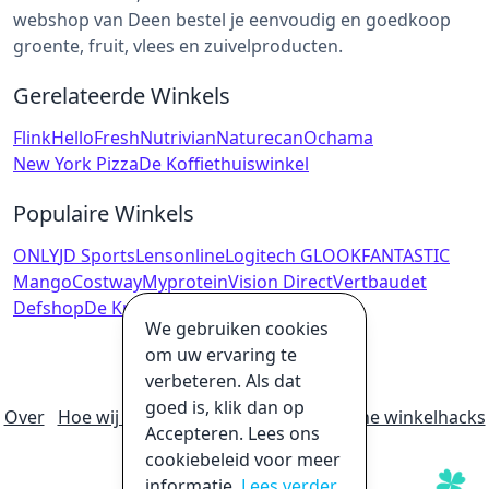
webshop van Deen bestel je eenvoudig en goedkoop
groente, fruit, vlees en zuivelproducten.
Gerelateerde Winkels
Flink
HelloFresh
Nutrivian
Naturecan
Ochama
New York Pizza
De Koffiethuiswinkel
Populaire Winkels
ONLY
JD Sports
Lensonline
Logitech G
LOOKFANTASTIC
Mango
Costway
Myprotein
Vision Direct
Vertbaudet
Defshop
De Kruidenbaron
We gebruiken cookies
om uw ervaring te
verbeteren. Als dat
goed is, klik dan op
Over
Hoe wij geld verdienen
Ultieme online winkelhacks
Accepteren. Lees ons
Privacybeleid
Disclaimer
cookiebeleid voor meer
informatie.
Lees verder