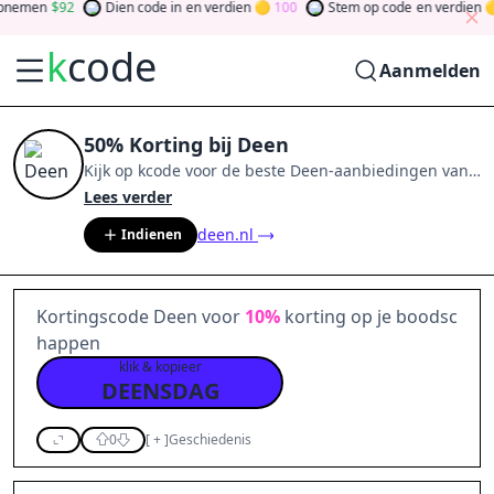
nemen
92
Dien code in
en verdien
100
Stem op code
en verdien
k
code
Aanmelden
50% Korting bij Deen
Kijk op
kcode
voor de beste
Deen
-aanbiedingen van
aug 2026
.
Word lid van de community
en verdien
Lees verder
tokens door bij te dragen via stemmen, testen, delen
deen.nl
Indienen
en meer.
Drehen Sie den Glücksklee
und gewinnen
Sie Geld
Kortingscode Deen voor
10%
korting op je boodsc
happen
klik & kopieer
DEENSDAG
0
[
+
]
Geschiedenis