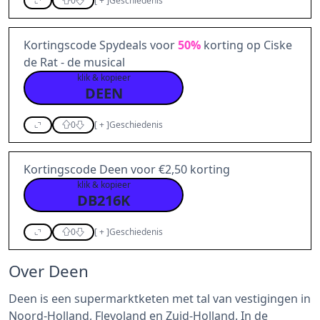
0
[
+
]
Geschiedenis
Kortingscode Spydeals voor
50%
korting op Ciske
de Rat - de musical
klik & kopieer
DEEN
0
[
+
]
Geschiedenis
Kortingscode Deen voor €2,50 korting
klik & kopieer
DB216K
0
[
+
]
Geschiedenis
Over Deen
Deen is een supermarktketen met tal van vestigingen in
Noord-Holland, Flevoland en Zuid-Holland. In de