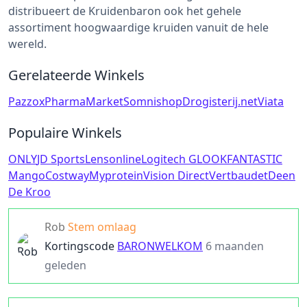
distribueert de Kruidenbaron ook het gehele
assortiment hoogwaardige kruiden vanuit de hele
wereld.
Gerelateerde Winkels
Pazzox
PharmaMarket
Somnishop
Drogisterij.net
Viata
Populaire Winkels
ONLY
JD Sports
Lensonline
Logitech G
LOOKFANTASTIC
Mango
Costway
Myprotein
Vision Direct
Vertbaudet
Deen
De Kroo
Rob
Stem omlaag
Kortingscode
BARONWELKOM
6 maanden
geleden