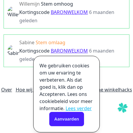
Willemijn
Stem omhoog
Kortingscode
BARONWELKOM
6 maanden
geleden
Sabine
Stem omlaag
Kortingscode
BARONWELKOM
6 maanden
geleden
We gebruiken cookies
om uw ervaring te
verbeteren. Als dat
goed is, klik dan op
Over
Hoe wij geld verdienen
Ultieme online winkelhacks
Accepteren. Lees ons
Privacybeleid
Disclaimer
cookiebeleid voor meer
informatie.
Lees verder
Aanvaarden
©
2026
promoslab.com