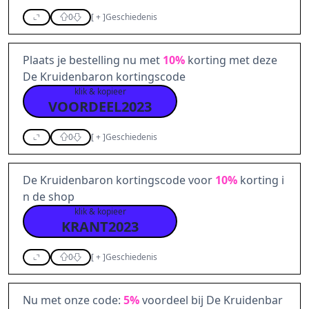
0
[
+
]
Geschiedenis
Plaats je bestelling nu met
10%
korting met deze
De Kruidenbaron kortingscode
klik & kopieer
VOORDEEL2023
0
[
+
]
Geschiedenis
De Kruidenbaron kortingscode voor
10%
korting i
n de shop
klik & kopieer
KRANT2023
0
[
+
]
Geschiedenis
Nu met onze code:
5%
voordeel bij De Kruidenbar