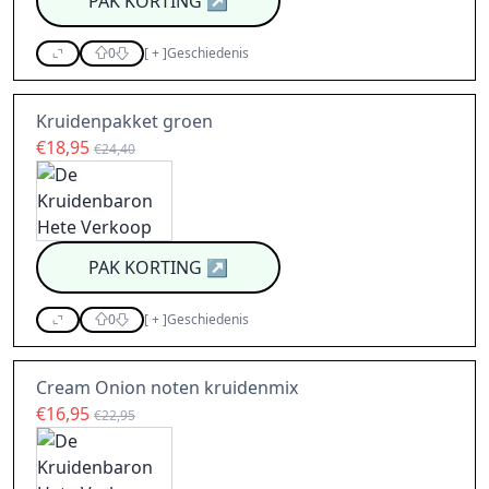
PAK KORTING
↗
0
[
+
]
Geschiedenis
Kruidenpakket groen
€18,95
€24,40
PAK KORTING
↗
0
[
+
]
Geschiedenis
Cream Onion noten kruidenmix
€16,95
€22,95