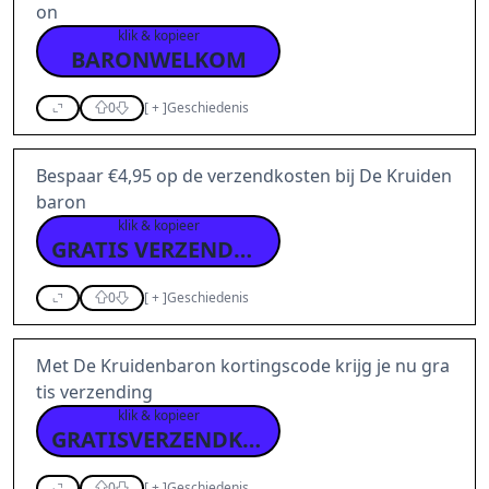
on
klik & kopieer
BARONWELKOM
0
[
+
]
Geschiedenis
Bespaar €4,95 op de verzendkosten bij De Kruiden
baron
klik & kopieer
GRATIS VERZENDKOSTEN
0
[
+
]
Geschiedenis
Met De Kruidenbaron kortingscode krijg je nu gra
tis verzending
klik & kopieer
GRATISVERZENDKOSTEN
0
[
+
]
Geschiedenis