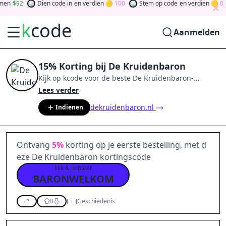
n
92
Dien code in
en verdien
100
Stem op code
en verdien
0
k
code
Aanmelden
15% Korting bij De Kruidenbaron
Kijk op
kcode
voor de beste
De Kruidenbaron
-
aanbiedingen van
aug 2026
.
Word lid van de
Lees verder
community
en verdien tokens door bij te dragen via
dekruidenbaron.nl
Indienen
stemmen, testen, delen en meer.
Drehen Sie den
Glücksklee
und gewinnen Sie Geld
Ontvang
5%
korting op je eerste bestelling, met d
eze De Kruidenbaron kortingscode
klik & kopieer
BARONWELKOM
0
[
+
]
Geschiedenis