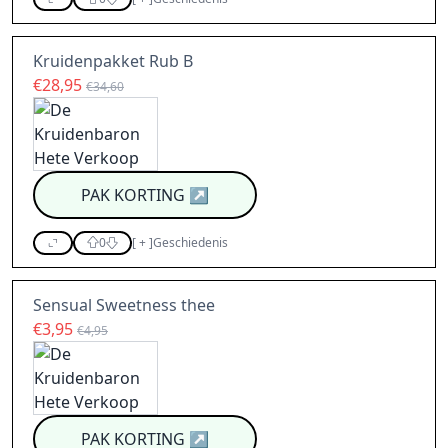
Kruidenpakket Rub B
€28,95
€34,60
PAK KORTING
↗
0
[
+
]
Geschiedenis
Sensual Sweetness thee
€3,95
€4,95
PAK KORTING
↗