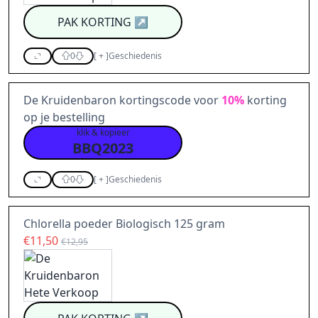
PAK KORTING
↗
0
[
+
]
Geschiedenis
De Kruidenbaron kortingscode voor
10%
korting
op je bestelling
klik & kopieer
BBQ2023
0
[
+
]
Geschiedenis
Chlorella poeder Biologisch 125 gram
€11,50
€12,95