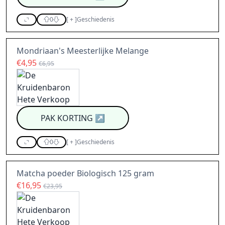
0
[
+
]
Geschiedenis
Mondriaan's Meesterlijke Melange
€4,95
€6,95
PAK KORTING
↗
0
[
+
]
Geschiedenis
Matcha poeder Biologisch 125 gram
€16,95
€23,95