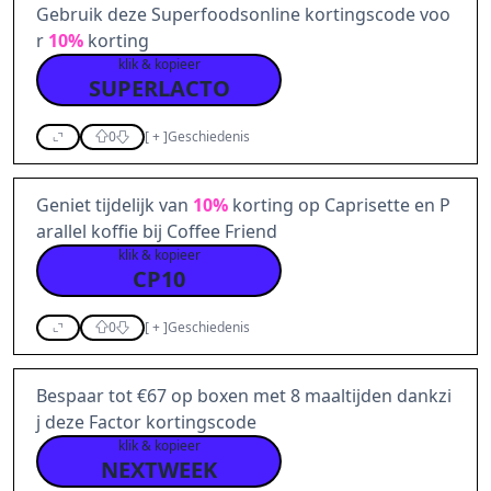
Gebruik deze Superfoodsonline kortingscode voo
r
10%
korting
klik & kopieer
SUPERLACTO
0
[
+
]
Geschiedenis
Geniet tijdelijk van
10%
korting op Caprisette en P
arallel koffie bij Coffee Friend
klik & kopieer
CP10
0
[
+
]
Geschiedenis
Bespaar tot €67 op boxen met 8 maaltijden dankzi
j deze Factor kortingscode
klik & kopieer
NEXTWEEK