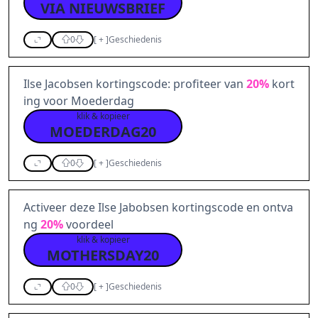
VIA NIEUWSBRIEF
0
[
+
]
Geschiedenis
Ilse Jacobsen kortingscode: profiteer van
20%
kort
ing voor Moederdag
klik & kopieer
MOEDERDAG20
0
[
+
]
Geschiedenis
Activeer deze Ilse Jabobsen kortingscode en ontva
ng
20%
voordeel
klik & kopieer
MOTHERSDAY20
0
[
+
]
Geschiedenis