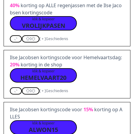
40%
korting op ALLE regenjassen met de Ilse Jaco
bsen kortingscode
klik & kopieer
VROLIJKPASEN
0
[
+
]
Geschiedenis
Ilse Jacobsen kortingscode voor Hemelvaartsdag:
20%
korting in de shop
klik & kopieer
HEMELVAART20
0
[
+
]
Geschiedenis
Ilse Jacobsen kortingscode voor
15%
korting op A
LLES
klik & kopieer
ALWON15