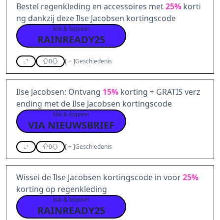
Bestel regenkleding en accessoires met
25%
korti
ng dankzij deze Ilse Jacobsen kortingscode
klik & kopieer
RAINREADY25
0
[
+
]
Geschiedenis
Ilse Jacobsen: Ontvang
15%
korting + GRATIS verz
ending met de Ilse Jacobsen kortingscode
klik & kopieer
VIA NIEUWSBRIEF
0
[
+
]
Geschiedenis
Wissel de Ilse Jacobsen kortingscode in voor
25%
korting op regenkleding
klik & kopieer
RAINREADY25