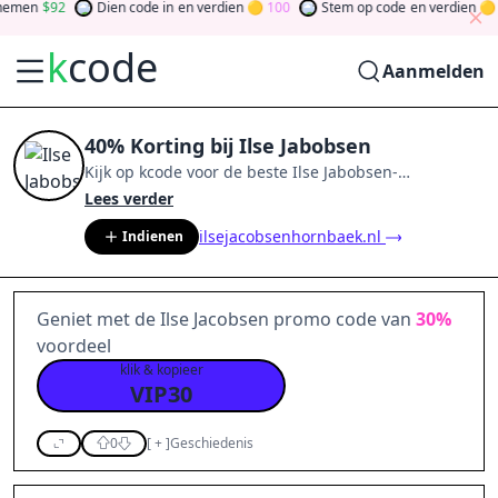
emen
92
Dien code in
en verdien
100
Stem op code
en verdien
0
k
code
Aanmelden
40% Korting bij Ilse Jabobsen
Kijk op
kcode
voor de beste
Ilse Jabobsen
-
aanbiedingen van
aug 2026
.
Word lid van de
Lees verder
community
en verdien tokens door bij te dragen via
ilsejacobsenhornbaek.nl
Indienen
stemmen, testen, delen en meer.
Drehen Sie den
Glücksklee
und gewinnen Sie Geld
Geniet met de Ilse Jacobsen promo code van
30%
voordeel
klik & kopieer
VIP30
0
[
+
]
Geschiedenis