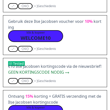
0
[
+
]
Geschiedenis
Gebruik deze Ilse Jacobsen voucher voor
10%
kort
ing
klik & kopieer
WELCOME10
0
[
+
]
Geschiedenis
Tested
€10 Ilse Jacobsen kortingscode via de nieuwsbrief!
GEEN KORTINGSCODE NODIG
0
[
+
]
Geschiedenis
Ontvang
15%
korting + GRATIS verzending met de
Ilse Jacobsen kortingscode
klik & kopieer