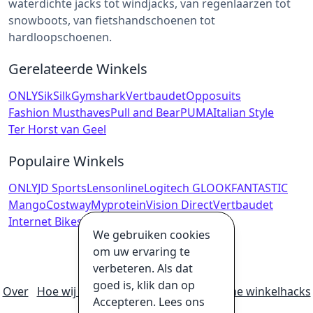
waterdichte jacks tot windjacks, van regenlaarzen tot
snowboots, van fietshandschoenen tot
hardloopschoenen.
Gerelateerde Winkels
ONLY
SikSilk
Gymshark
Vertbaudet
Opposuits
Fashion Musthaves
Pull and Bear
PUMA
Italian Style
Ter Horst van Geel
Populaire Winkels
ONLY
JD Sports
Lensonline
Logitech G
LOOKFANTASTIC
Mango
Costway
Myprotein
Vision Direct
Vertbaudet
Internet Bikes
TransIP
We gebruiken cookies
om uw ervaring te
verbeteren. Als dat
goed is, klik dan op
Over
Hoe wij geld verdienen
Ultieme online winkelhacks
Accepteren. Lees ons