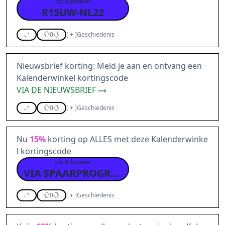
klik & kopieer
R15UW-NL22
0
[
+
]
Geschiedenis
Nieuwsbrief korting: Meld je aan en ontvang een
Kalenderwinkel kortingscode
VIA DE NIEUWSBRIEF
0
[
+
]
Geschiedenis
Nu
15%
korting op ALLES met deze Kalenderwinke
l kortingscode
klik & kopieer
VIA SPAARPROGRAMMA
0
[
+
]
Geschiedenis