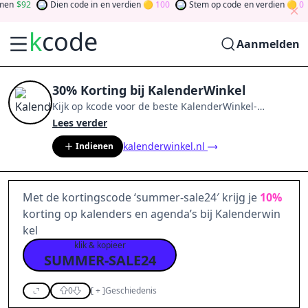
n
92
Dien code in
en verdien
100
Stem op code
en verdien
0
k
code
Aanmelden
30% Korting bij KalenderWinkel
Kijk op
kcode
voor de beste
KalenderWinkel
-
aanbiedingen van
aug 2026
.
Word lid van de
Lees verder
community
en verdien tokens door bij te dragen via
kalenderwinkel.nl
Indienen
stemmen, testen, delen en meer.
Drehen Sie den
Glücksklee
und gewinnen Sie Geld
Met de kortingscode ‘summer-sale24′ krijg je
10%
korting op kalenders en agenda’s bij Kalenderwin
kel
klik & kopieer
SUMMER-SALE24
0
[
+
]
Geschiedenis