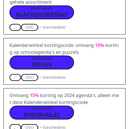
gehele assortiment
klik & kopieer
BLACK2023FRIDAY
0
[
+
]
Geschiedenis
Kalenderwinkel kortingscode: ontvang
10%
kortin
g op schoolagenda's en puzzels
klik & kopieer
10POFF
0
[
+
]
Geschiedenis
Ontvang
15%
korting op 2024 agenda's, alleen me
t deze Kalenderwinkel kortingscode
klik & kopieer
R15UW-NL23
0
[
+
]
Geschiedenis