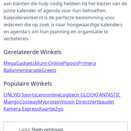
aan klanten die hulp nodig hebben bij het kiezen van de
juiste kalender of agenda voor hun behoeften.
Kalenderwinkel.nl is de perfecte bestemming voor
iedereen die op zoek is naar hoogwaardige kalenders
en agenda's om hun planning en organisatie te
verbeteren.
Gerelateerde Winkels
MegaGadgets
Munt-Online
Pipoos
Primera
Ballonnenparade
Greetz
Populaire Winkels
ONLY
JD Sports
Lensonline
Logitech G
LOOKFANTASTIC
Mango
Costway
Myprotein
Vision Direct
Vertbaudet
Kamera Express
Kaartje2go
Lieke
Stem omhoog