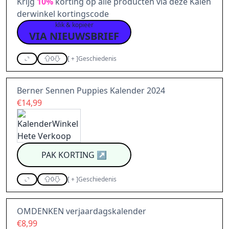
Krijg
10%
korting op alle producten via deze Kalen
derwinkel kortingscode
klik & kopieer
VIA NIEUWSBRIEF
0
[
+
]
Geschiedenis
Berner Sennen Puppies Kalender 2024
€14,99
PAK KORTING
↗
0
[
+
]
Geschiedenis
OMDENKEN verjaardagskalender
€8,99