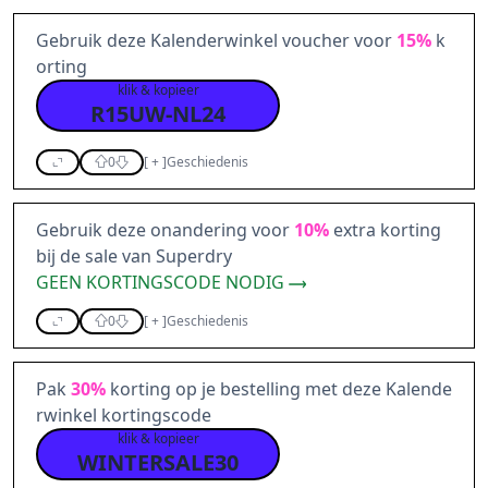
Gebruik deze Kalenderwinkel voucher voor
15%
k
orting
klik & kopieer
R15UW-NL24
0
[
+
]
Geschiedenis
Gebruik deze onandering voor
10%
extra korting
bij de sale van Superdry
GEEN KORTINGSCODE NODIG
0
[
+
]
Geschiedenis
Pak
30%
korting op je bestelling met deze Kalende
rwinkel kortingscode
klik & kopieer
WINTERSALE30