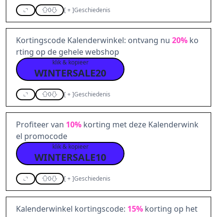
0
[
+
]
Geschiedenis
Kortingscode Kalenderwinkel: ontvang nu
20%
ko
rting op de gehele webshop
klik & kopieer
WINTERSALE20
0
[
+
]
Geschiedenis
Profiteer van
10%
korting met deze Kalenderwink
el promocode
klik & kopieer
WINTERSALE10
0
[
+
]
Geschiedenis
Kalenderwinkel kortingscode:
15%
korting op het