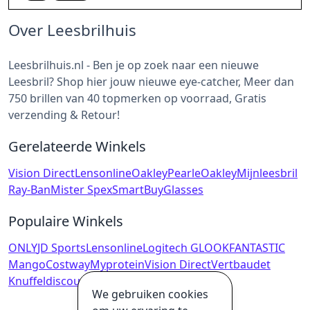
Over Leesbrilhuis
Leesbrilhuis.nl - Ben je op zoek naar een nieuwe
Leesbril? Shop hier jouw nieuwe eye-catcher, Meer dan
750 brillen van 40 topmerken op voorraad, Gratis
verzending & Retour!
Gerelateerde Winkels
Vision Direct
Lensonline
Oakley
Pearle
Oakley
Mijnleesbril
Ray-Ban
Mister Spex
SmartBuyGlasses
Populaire Winkels
ONLY
JD Sports
Lensonline
Logitech G
LOOKFANTASTIC
Mango
Costway
Myprotein
Vision Direct
Vertbaudet
Knuffeldiscounter
Cirkel
We gebruiken cookies