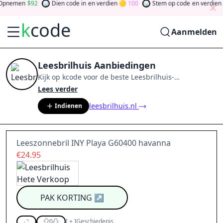
pnemen
92
Dien code in
en verdien
100
Stem op code
en verdien
k
code
Aanmelden
Leesbrilhuis Aanbiedingen
Kijk op
kcode
voor de beste
Leesbrilhuis
-
aanbiedingen van
aug 2026
.
Word lid van de
Lees verder
community
en verdien tokens door bij te dragen via
leesbrilhuis.nl
Indienen
stemmen, testen, delen en meer.
Drehen Sie den
Glücksklee
und gewinnen Sie Geld
Leeszonnebril INY Playa G60400 havanna
€24.95
PAK KORTING
↗
0
[
+
]
Geschiedenis