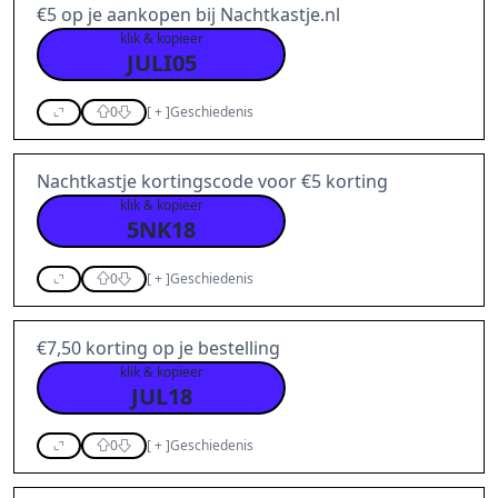
€5 op je aankopen bij Nachtkastje.nl
klik & kopieer
JULI05
0
[
+
]
Geschiedenis
Nachtkastje kortingscode voor €5 korting
klik & kopieer
5NK18
0
[
+
]
Geschiedenis
€7,50 korting op je bestelling
klik & kopieer
JUL18
0
[
+
]
Geschiedenis