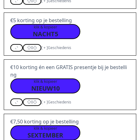
0
[
+
]
Geschiedenis
€5 korting op je bestelling
klik & kopieer
NACHT5
0
[
+
]
Geschiedenis
€10 korting én een GRATIS presentje bij je bestelli
ng
klik & kopieer
NIEUW10
0
[
+
]
Geschiedenis
€7,50 korting op je bestelling
klik & kopieer
SEXTEMBER