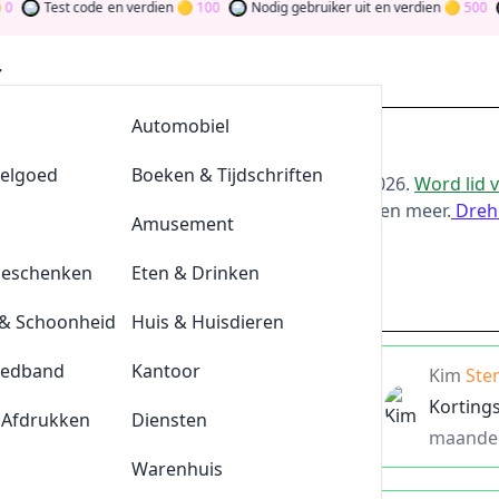
Test code
en verdien
100
Nodig gebruiker uit
en verdien
500
Wor
AllesvoorBBQ
Automobiel
ting bij 123Lens
eelgoed
De Klompengigant
Boeken & Tijdschriften
or de beste
123Lens
-aanbiedingen van
aug 2026
.
Word lid 
oor bij te dragen via stemmen, testen, delen en meer.
Dreh
Lensonline
Amusement
ld
Geschenken
Quickjewels
Eten & Drinken
123lens.nl
& Schoonheid
BrewDog
Huis & Huisdieren
eedband
Tefal
Kantoor
je
10%
korting bij 123Lens
Kim
Ste
Korting
 Afdrukken
Durex
Diensten
C
maande
Plnktn
Warenhuis
is