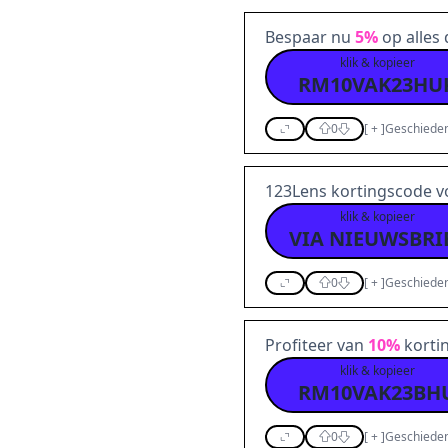
Bespaar nu
5%
op alles
klik & kopieer
RM10VAK23HU
0
[
+
]
Geschieden
123Lens kortingscode 
klik & kopieer
VIA NIEUWSBRI
0
[
+
]
Geschieden
Profiteer van
10%
korti
klik & kopieer
RM10VAK23BH
0
[
+
]
Geschieden