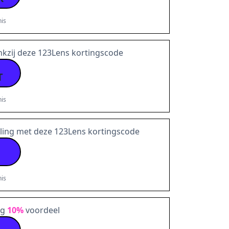
is
nkzij deze 123Lens kortingscode
T
is
lling met deze 123Lens kortingscode
is
ng
10%
voordeel