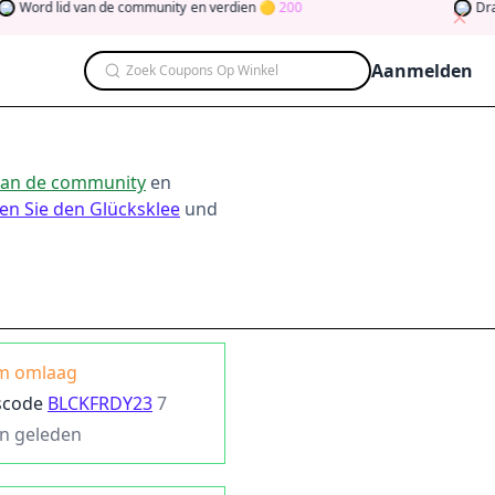
d lid van de community
en verdien
200
Draai de 
Aanmelden
Zoek Coupons Op Winkel
van de community
en
en Sie den Glücksklee
und
m omlaag
scode
BLCKFRDY23
7
n geleden