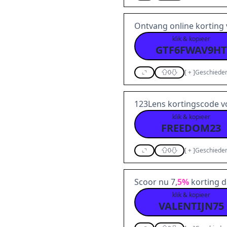
Ontvang online korting
klik & kopieer
GTF6FWAV9HT
0
[
+
]
Geschieden
123Lens kortingscode v
klik & kopieer
FREEDOM23
0
[
+
]
Geschieden
Scoor nu 7,
5%
korting d
klik & kopieer
VALENTIJN75