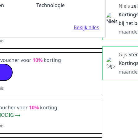
en
Fun en Feest
Technologie
Niels
zei
voucher voor
5%
korting
Korting
bij het 
V
Bekijk alles
maande
is
Gijs
Ste
 voucher voor
10%
korting
Korting
maande
is
voucher voor
10%
korting
NODIG
is