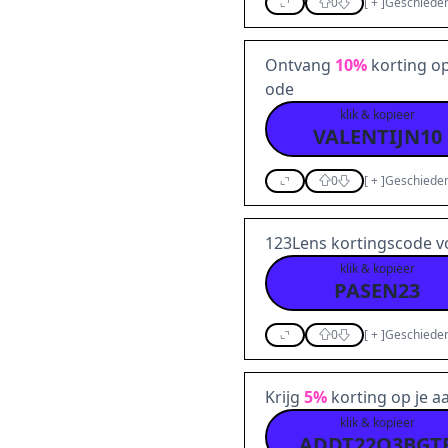
0
[
+
]
Geschieden
Ontvang
10%
korting op
ode
klik & kopieer
VALENTIJN10
0
[
+
]
Geschieden
123Lens kortingscode 
klik & kopieer
PASEN23
0
[
+
]
Geschieden
Krijg
5%
korting op je 
klik & kopieer
ADDT22Q3BGT