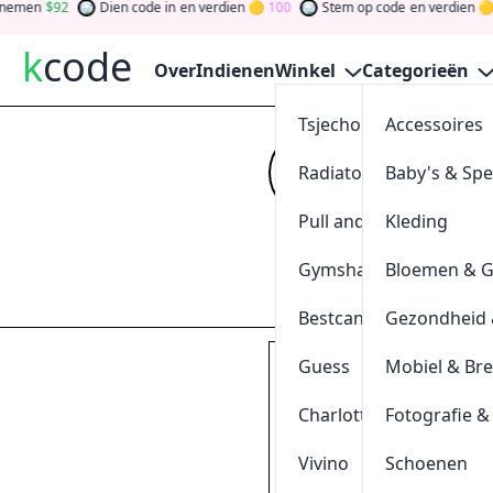
n
92
Dien code in
en verdien
100
Stem op code
en verdien
0
k
code
Over
Indienen
Winkel
Categorieën
Tsjechoreizen
Accessoires
10% Kor
Radiatorendiscounter
Baby's & Sp
Kijk op
kcode
vo
verdien tokens d
Pull and Bear
Kleding
gewinnen Sie Ge
Gymshark
Bloemen & 
Indienen
Bestcanvas
Gezondheid 
Guess
Mobiel & Br
Met onze voucher krijg 
klik & kopieer
Charlotte Tilbury
Fotografie &
RN10VAK24BV
Vivino
Schoenen
0
[
+
]
Geschieden