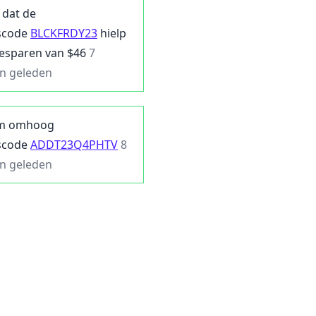
 dat de
scode
BLCKFRDY23
hielp
besparen van $
46
7
n geleden
m omhoog
scode
ADDT23Q4PHTV
8
n geleden