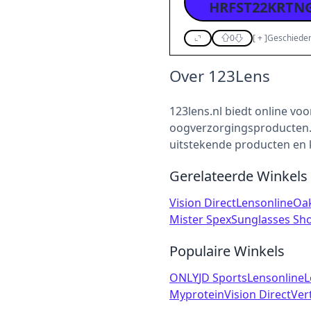
HRFST22KRTN
0
[
+
]
Geschieden
Over 123Lens
123lens.nl biedt online vo
oogverzorgingsproducten. 
uitstekende producten en k
Gerelateerde Winkels
Vision Direct
Lensonline
Oak
Mister Spex
Sunglasses Sh
Populaire Winkels
ONLY
JD Sports
Lensonline
L
Myprotein
Vision Direct
Ver