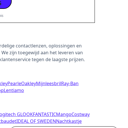
G
is
ordelige contactlenzen, oplossingen en
We zijn toegewijd aan het leveren van
lantenservice tegen de laagste prijzen.
ley
Pearle
Oakley
Mijnleesbril
Ray-Ban
op
Lentiamo
ogitech G
LOOKFANTASTIC
Mango
Costway
tbaudet
IDEAL OF SWEDEN
Nachtkastje