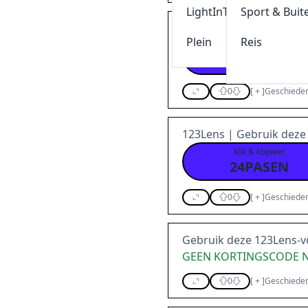
LightInThebox
Sport & Buit
Gebruik deze 123Lens 
Plein
Reis
klik & kopieer
ADDT23Q4PHT
0
[
+
]
Geschieden
123Lens | Gebruik deze
klik & kopieer
24PASEN
0
[
+
]
Geschieden
Gebruik deze 123Lens-
GEEN KORTINGSCODE 
0
[
+
]
Geschieden