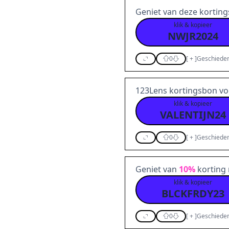
Geniet van deze kortin
klik & kopieer
NWJR2024
0
[
+
]
Geschieden
123Lens kortingsbon v
klik & kopieer
VALENTIJN24
0
[
+
]
Geschieden
Geniet van
10%
korting 
klik & kopieer
BLCKFRDY23
0
[
+
]
Geschieden