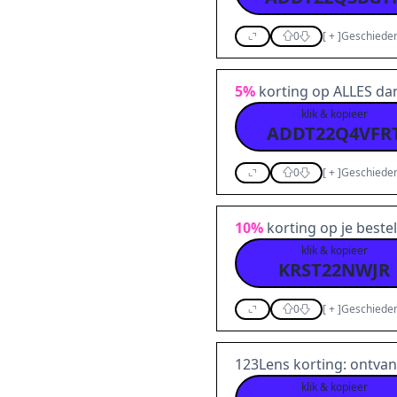
0
[
+
]
Geschieden
5%
korting op ALLES da
klik & kopieer
ADDT22Q4VFR
0
[
+
]
Geschieden
10%
korting op je beste
klik & kopieer
KRST22NWJR
0
[
+
]
Geschieden
123Lens korting: ontva
klik & kopieer