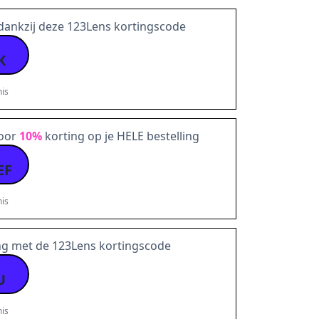
 dankzij deze 123Lens kortingscode
K
is
voor
10%
korting op je HELE bestelling
EF
is
ng met de 123Lens kortingscode
U
is