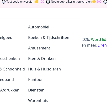
st code
en verdien
100
Nodig gebruiker uit
en verdien
500
Word l
AllesvoorBBQ
Automobiel
ting bij Lentiamo
eelgoed
De Klompengigant
Boeken & Tijdschriften
or de beste
Lentiamo
-aanbiedingen van
aug 2026
.
Word lid
oor bij te dragen via stemmen, testen, delen en meer.
Dreh
Lensonline
Amusement
ld
Geschenken
Quickjewels
Eten & Drinken
lentiamo.nl
& Schoonheid
BrewDog
Huis & Huisdieren
eedband
Tefal
Kantoor
nnebrillen met de Lentiamo kortingscode
 Afdrukken
Durex
Diensten
Plnktn
Warenhuis
is