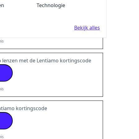
en
Fun en Feest
Technologie
je
10%
korting bij Lentiamo
Bekijk alles
is
p lenzen met de Lentiamo kortingscode
is
tiamo kortingscode
is