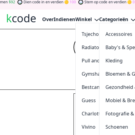
92
Dien code in
en verdien
100
Stem op code
en verdien
0
Te
k
code
Over
Indienen
Winkel
Categorieën
Tsjechoreizen
Accessoires
20% Kor
Radiatorendiscounter
Baby's & Sp
Kijk op
kcode
vo
verdien tokens d
Pull and Bear
Kleding
gewinnen Sie Ge
Gymshark
Bloemen & 
Indienen
Bestcanvas
Gezondheid 
Guess
Mobiel & Br
Krijg
20%
korting op zo
klik & kopieer
Charlotte Tilbury
Fotografie &
SUN20
Vivino
Schoenen
0
[
+
]
Geschieden