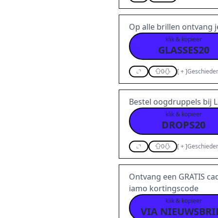
Op alle brillen ontvang 
klik & kopieer
GLASSES20
0
[
+
]
Geschieden
Bestel oogdruppels bij
klik & kopieer
DROPS20
0
[
+
]
Geschieden
Ontvang een GRATIS ca
iamo kortingscode
klik & kopieer
VIA NIEUWSBRI