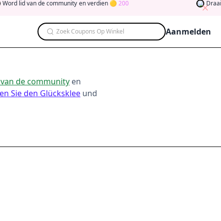
id van de community
en verdien
200
Draai de kla
Aanmelden
Zoek Coupons Op Winkel
 van de community
en
en Sie den Glücksklee
und