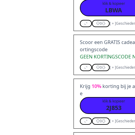
klik & kopieer
LBWA
0
[
+
]
Geschieden
Scoor een GRATIS cadea
ortingscode
GEEN KORTINGSCODE 
0
[
+
]
Geschieden
Krijg
10%
korting bij je
e
klik & kopieer
2J853
0
[
+
]
Geschieden