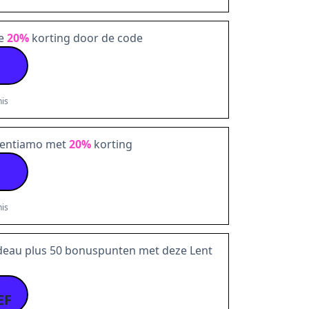
je
20%
korting door de code
is
 Lentiamo met
20%
korting
is
deau plus 50 bonuspunten met deze Lent
EF