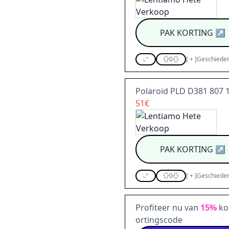
PAK KORTING
↗
0
[
+
]
Geschieden
Polaroid PLD D381 807 
51€
PAK KORTING
↗
0
[
+
]
Geschieden
Profiteer nu van
15%
ko
ortingscode