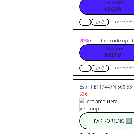
klik & kopieer
LSG15
0
[
+
]
Geschieden
20%
voucher code op Ox
klik & kopieer
6XJTV
0
[
+
]
Geschieden
Esprit ET17447N 508 53
53€
PAK KORTING
↗