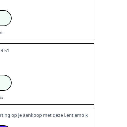
is
19 51
is
rting op je aankoop met deze Lentiamo k