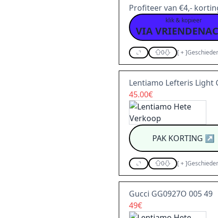
Profiteer van €4,- korti
klik & kopieer
0
[
+
]
Geschieden
Lentiamo Lefteris Light
45.00€
PAK KORTING
↗
0
[
+
]
Geschieden
Gucci GG0927O 005 49
49€