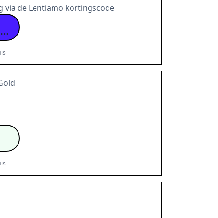
ng via de Lentiamo kortingscode
VIA VRIENDENACTIE
is
 Gold
is