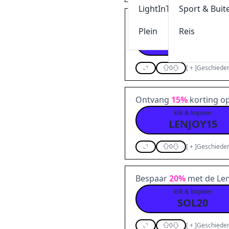
LightInThebox
Sport & Buit
Met onze voucher krijg 
Plein
Reis
klik & kopieer
LENTIAMO10
0
[
+
]
Geschieden
Ontvang
15%
korting o
klik & kopieer
LENJOY15
0
[
+
]
Geschieden
Bespaar
20%
met de Len
klik & kopieer
SOL20
0
[
+
]
Geschieden