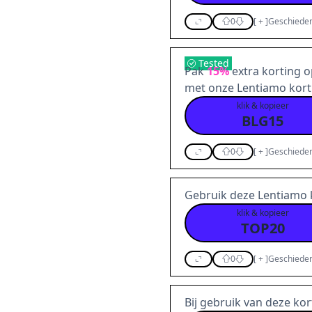
0
[
+
]
Geschieden
Tested
Pak
15%
extra korting op
met onze Lentiamo kor
klik & kopieer
BLG15
0
[
+
]
Geschieden
Gebruik deze Lentiamo 
klik & kopieer
TOP20
0
[
+
]
Geschieden
Bij gebruik van deze ko