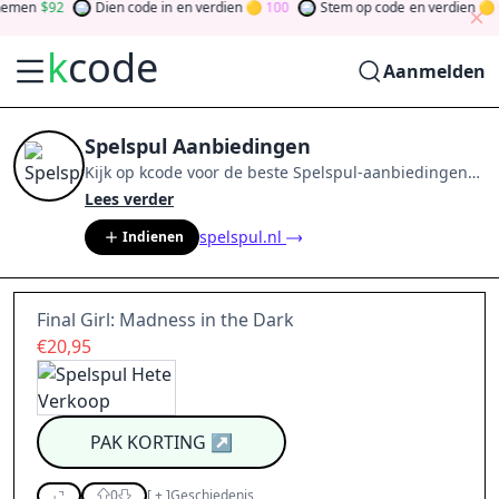
men
92
Dien code in
en verdien
100
Stem op code
en verdien
0
k
code
Aanmelden
Spelspul Aanbiedingen
Kijk op
kcode
voor de beste
Spelspul
-aanbiedingen
van
aug 2026
.
Word lid van de community
en verdien
Lees verder
tokens door bij te dragen via stemmen, testen, delen
spelspul.nl
Indienen
en meer.
Drehen Sie den Glücksklee
und gewinnen
Sie Geld
Final Girl: Madness in the Dark
€20,95
PAK KORTING
↗
0
[
+
]
Geschiedenis