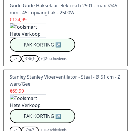
Güde Güde Hakselaar elektrisch 2501 - max. Ø45
mm - 45L opvangbak - 2500W
€124,99
PAK KORTING
↗
0
[
+
]
Geschiedenis
Stanley Stanley Vloerventilator - Staal - Ø 51 cm - Z
wart/Geel
€69,99
PAK KORTING
↗
0
[
+
]
Geschiedenis