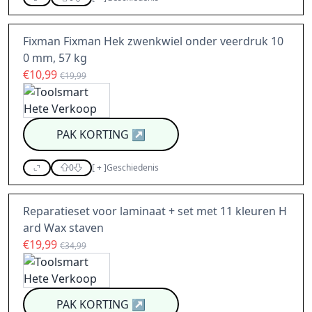
Fixman Fixman Hek zwenkwiel onder veerdruk 10
0 mm, 57 kg
€10,99
€19,99
PAK KORTING
↗
0
[
+
]
Geschiedenis
Reparatieset voor laminaat + set met 11 kleuren H
ard Wax staven
€19,99
€34,99
PAK KORTING
↗