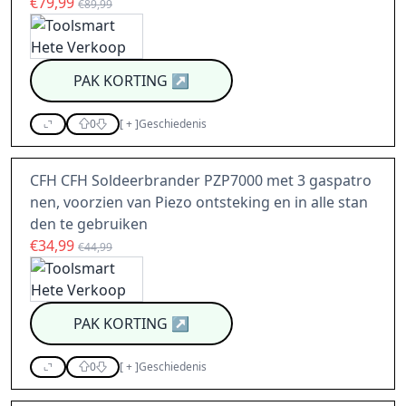
€79,99
€89,99
PAK KORTING
↗
0
[
+
]
Geschiedenis
CFH CFH Soldeerbrander PZP7000 met 3 gaspatro
nen, voorzien van Piezo ontsteking en in alle stan
den te gebruiken
€34,99
€44,99
PAK KORTING
↗
0
[
+
]
Geschiedenis