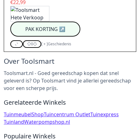
€22,99
PAK KORTING
↗
0
[
+
]
Geschiedenis
Over Toolsmart
Toolsmart.nl - Goed gereedschap kopen dat snel
geleverd is? Op Toolsmart vind je allerlei gereedschap
voor een scherpe prijs.
Gerelateerde Winkels
TuinmeubelShop
Tuincentrum Outlet
Tuinexpress
Tuinland
Waterpompshop.nl
Populaire Winkels