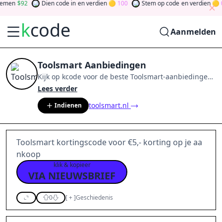
men
92
Dien code in
en verdien
100
Stem op code
en verdien
0
k
code
Aanmelden
Toolsmart Aanbiedingen
Kijk op
kcode
voor de beste
Toolsmart
-aanbiedingen
van
aug 2026
.
Word lid van de community
en verdien
Lees verder
tokens door bij te dragen via stemmen, testen, delen
toolsmart.nl
Indienen
en meer.
Drehen Sie den Glücksklee
und gewinnen
Sie Geld
Toolsmart kortingscode voor €5,- korting op je aa
nkoop
klik & kopieer
VIA NIEUWSBRIEF
0
[
+
]
Geschiedenis