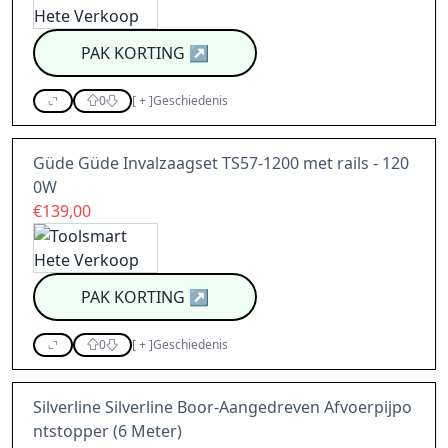
PAK KORTING
↗
0
[
+
]
Geschiedenis
Güde Güde Invalzaagset TS57-1200 met rails - 120
0W
€139,00
PAK KORTING
↗
0
[
+
]
Geschiedenis
Silverline Silverline Boor-Aangedreven Afvoerpijpo
ntstopper (6 Meter)