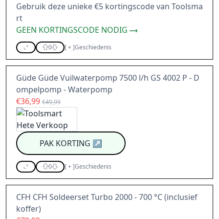
Gebruik deze unieke €5 kortingscode van Toolsma
rt
GEEN KORTINGSCODE NODIG
0
[
+
]
Geschiedenis
Güde Güde Vuilwaterpomp 7500 l/h GS 4002 P - D
ompelpomp - Waterpomp
€36,99
€49,99
PAK KORTING
↗
0
[
+
]
Geschiedenis
CFH CFH Soldeerset Turbo 2000 - 700 °C (inclusief
koffer)