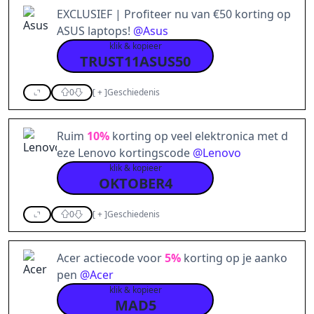
EXCLUSIEF | Profiteer nu van €50 korting op
ASUS laptops!
@
Asus
klik & kopieer
TRUST11ASUS50
0
[
+
]
Geschiedenis
Ruim
10%
korting op veel elektronica met d
eze Lenovo kortingscode
@
Lenovo
klik & kopieer
OKTOBER4
0
[
+
]
Geschiedenis
Acer actiecode voor
5%
korting op je aanko
pen
@
Acer
klik & kopieer
MAD5