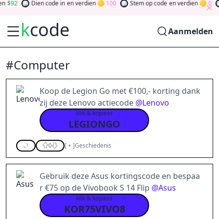
92
Dien code in
en verdien
100
Stem op code
en verdien
0
T
k
code
Aanmelden
#Computer
Koop de Legion Go met €100,- korting dank
zij deze Lenovo actiecode
@
Lenovo
klik & kopieer
LEGIONGO
0
[
+
]
Geschiedenis
Gebruik deze Asus kortingscode en bespaa
r €75 op de Vivobook S 14 Flip
@
Asus
klik & kopieer
KOR75VIVO8