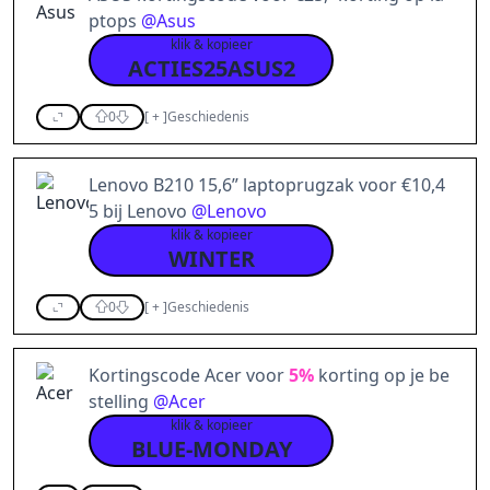
ptops
@
Asus
klik & kopieer
ACTIES25ASUS2
0
[
+
]
Geschiedenis
Lenovo B210 15,6” laptoprugzak voor €10,4
5 bij Lenovo
@
Lenovo
klik & kopieer
WINTER
0
[
+
]
Geschiedenis
Kortingscode Acer voor
5%
korting op je be
stelling
@
Acer
klik & kopieer
BLUE-MONDAY