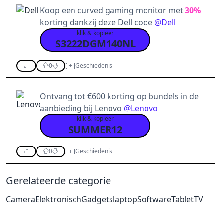
Koop een curved gaming monitor met
30%
korting dankzij deze Dell code
@
Dell
klik & kopieer
S3222DGM140NL
0
[
+
]
Geschiedenis
Ontvang tot €600 korting op bundels in de
aanbieding bij Lenovo
@
Lenovo
klik & kopieer
SUMMER12
0
[
+
]
Geschiedenis
Gerelateerde categorie
Camera
Elektronisch
Gadgets
laptop
Software
Tablet
TV