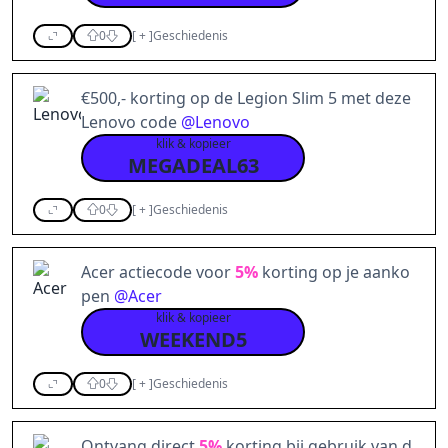
0
[
+
]
Geschiedenis
€500,- korting op de Legion Slim 5 met deze
Lenovo code
@
Lenovo
klik & kopieer
MEGADEAL63
0
[
+
]
Geschiedenis
Acer actiecode voor
5%
korting op je aanko
pen
@
Acer
klik & kopieer
WEEKEND5
0
[
+
]
Geschiedenis
Ontvang direct
5%
korting bij gebruik van d