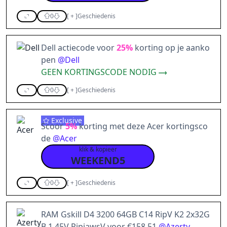
0
[
+
]
Geschiedenis
Dell actiecode voor
25%
korting op je aanko
pen
@
Dell
GEEN KORTINGSCODE NODIG
0
[
+
]
Geschiedenis
Exclusive
Scoor
5%
korting met deze Acer kortingsco
de
@
Acer
klik & kopieer
WEEKEND5
0
[
+
]
Geschiedenis
RAM Gskill D4 3200 64GB C14 RipV K2 2x32G
B 1,45V RipjawsV voor €158,51
@
Azerty