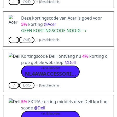
0
[
+
]
Geschiedenis
Deze kortingscode van Acer is goed voor
5%
korting
@
Acer
GEEN KORTINGSCODE NODIG
0
[
+
]
Geschiedenis
Kortingscode Dell: ontvang nu
4%
korting o
p de gehele webshop
@
Dell
klik & kopieer
NL4AWACCESSORIES
0
[
+
]
Geschiedenis
5%
EXTRA korting middels deze Dell korting
scode
@
Dell
klik & kopieer