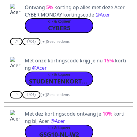
Ontvang
5%
korting op alles met deze Acer
CYBER MONDAY kortingscode
@
Acer
klik & kopieer
CYBER5
0
[
+
]
Geschiedenis
Met onze kortingscode krijg je nu
15%
korti
ng
@
Acer
klik & kopieer
STUDENTENKORTING
0
[
+
]
Geschiedenis
Met dez kortingscode ontvang je
10%
korti
ng bij Acer
@
Acer
klik & kopieer
GSG10-NL-W2