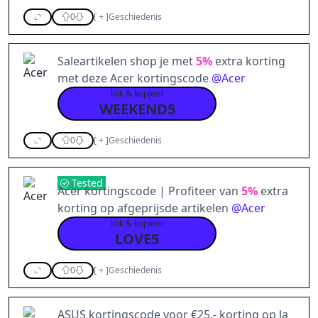
0
[
+
]
Geschiedenis
Saleartikelen shop je met
5%
extra korting
met deze Acer kortingscode
@
Acer
klik & kopieer
WEEKEND5
0
[
+
]
Geschiedenis
Tested
Acer kortingscode | Profiteer van
5%
extra
korting op afgeprijsde artikelen
@
Acer
klik & kopieer
LOVE5
0
[
+
]
Geschiedenis
ASUS kortingscode voor €25,- korting op la