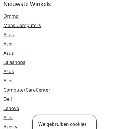
Nieuwste Winkels
Ommo
Maas Computers
Asus
Acer
Asus
Lalashops
Asus
Acer
ComputerCareCenter
Dell
Lenovo
Acer
We gebruiken cookies
Azerty