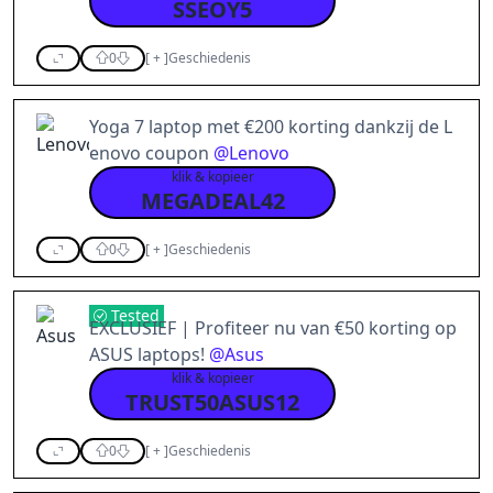
SSEOY5
0
[
+
]
Geschiedenis
Yoga 7 laptop met €200 korting dankzij de L
enovo coupon
@
Lenovo
klik & kopieer
MEGADEAL42
0
[
+
]
Geschiedenis
Tested
EXCLUSIEF | Profiteer nu van €50 korting op
ASUS laptops!
@
Asus
klik & kopieer
TRUST50ASUS12
0
[
+
]
Geschiedenis