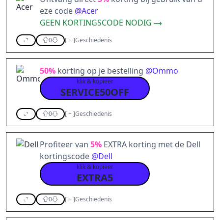
eze code
@
Acer
GEEN KORTINGSCODE NODIG
0
[
+
]
Geschiedenis
50%
korting op je bestelling
@
Ommo
klik & kopieer
SERVICE50OFF
0
[
+
]
Geschiedenis
Profiteer van
5%
EXTRA korting met de Dell
kortingscode
@
Dell
klik & kopieer
EXTRA5
0
[
+
]
Geschiedenis