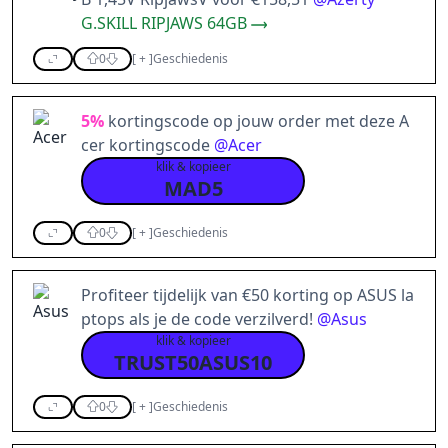
G.SKILL RIPJAWS 64GB
0
[
+
]
Geschiedenis
5%
kortingscode op jouw order met deze A
cer kortingscode
@
Acer
klik & kopieer
MAD5
0
[
+
]
Geschiedenis
Profiteer tijdelijk van €50 korting op ASUS la
ptops als je de code verzilverd!
@
Asus
klik & kopieer
TRUST50ASUS10
0
[
+
]
Geschiedenis