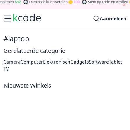
pnemen
92
Dien code in
en verdien
100
Stem op code
en verdien
k
code
Aanmelden
#laptop
Gerelateerde categorie
Camera
Computer
Elektronisch
Gadgets
Software
Tablet
TV
Nieuwste Winkels