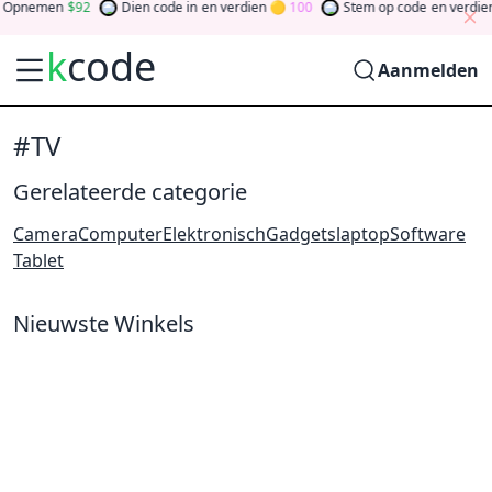
Opnemen
92
Dien code in
en verdien
100
Stem op code
en verdien
k
code
Aanmelden
#TV
Gerelateerde categorie
Camera
Computer
Elektronisch
Gadgets
laptop
Software
Tablet
Nieuwste Winkels